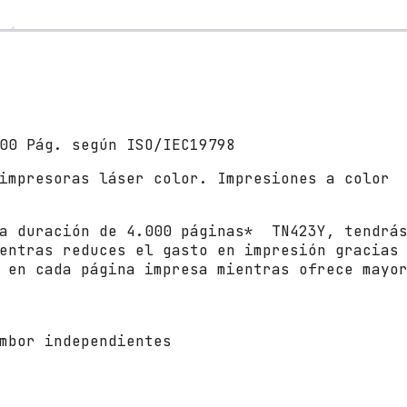
n
a
l
B
r
o
t
00 Pág. según ISO/IEC19798
h
e
impresoras láser color. Impresiones a color
r
T
N
ga duración de 4.000 páginas* TN423Y, tendrá
-
entras reduces el gasto en impresión gracias
4
 en cada página impresa mientras ofrece mayo
2
3
Y
mbor independientes
A
l
t
a