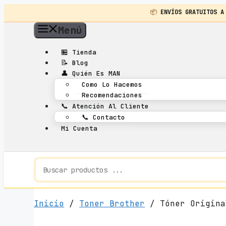
📦
ENVÍOS GRATUITOS A
Saltar
Menú
al
contenido
🏪
Tienda
📝
Blog
👤
Quién Es MAN
Como Lo Hacemos
Recomendaciones
📞
Atención Al Cliente
📞
Contacto
Mi Cuenta
Inicio
/
Toner Brother
/ Tóner Origina