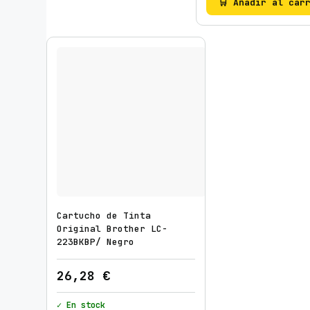
🛒 Añadir al car
Cartucho de Tinta
Original Brother LC-
223BKBP/ Negro
26,28
€
✓ En stock