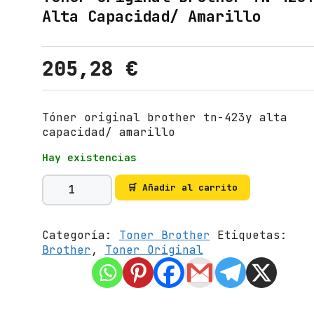
Alta Capacidad/ Amarillo
205,28
€
Tóner original brother tn-423y alta
capacidad/ amarillo
Hay existencias
T
🛒 Añadir al carrito
ó
n
e
Categoría:
Toner Brother
Etiquetas:
r
Brother
,
Toner Original
O
r
i
g
i