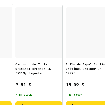
t
i
d
a
d
Cartucho de Tinta
Rollo de Papel Conti
C-
Original Brother LC-
Original Brother DK-
3211M/ Magenta
22225
9,51
€
15,09
€
✓ En stock
✓ En stock