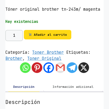
Tóner original brother tn-243m/ magenta
Hay existencias
T
Añadir al carrito
ó
n
e
Categoría:
Toner Brother
Etiquetas:
r
Brother
,
Toner Original
O
r
i
g
i
Descripción
Información adicional
n
a
Descripción
l