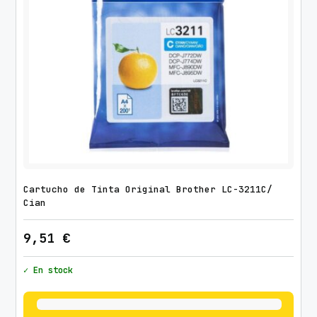
e
n
t
a
c
a
n
t
i
d
a
Cartucho de Tinta Original Brother LC-3211C/
d
Cian
9,51
€
✓ En stock