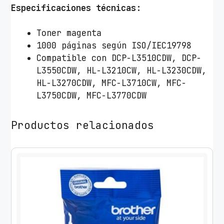
B
Especificaciones técnicas:
r
o
Toner magenta
t
1000 páginas según ISO/IEC19798
h
Compatible con DCP-L3510CDW, DCP-
e
L3550CDW, HL-L3210CW, HL-L3230CDW,
r
HL-L3270CDW, MFC-L3710CW, MFC-
T
L3750CDW, MFC-L3770CDW
N
-
Productos relacionados
2
4
3
M
/
M
a
g