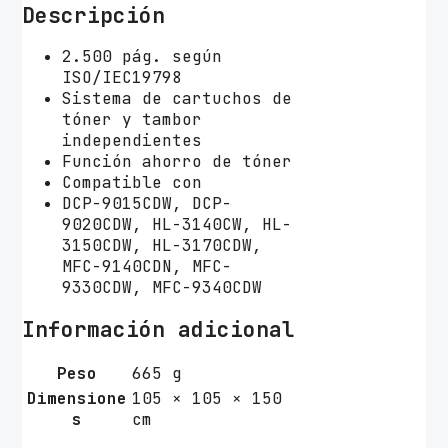
r
Descripción
o
t
2.500 pág. según
h
ISO/IEC19798
e
Sistema de cartuchos de
r
tóner y tambor
T
independientes
N
Función ahorro de tóner
-
Compatible con
2
DCP-9015CDW, DCP-
4
9020CDW, HL-3140CW, HL-
1
3150CDW, HL-3170CDW,
B
MFC-9140CDN, MFC-
K
9330CDW, MFC-9340CDW
/
N
Información adicional
e
g
Peso
665 g
r
Dimensione
105 × 105 × 150
o
s
cm
c
a