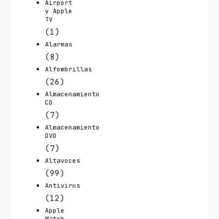
Airport
y Apple
TV
(1)
Alarmas
(8)
Alfombrillas
(26)
Almacenamiento
CD
(7)
Almacenamiento
DVD
(7)
Altavoces
(99)
Antivirus
(12)
Apple
Watch