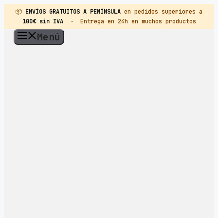
📦
ENVÍOS GRATUITOS A PENÍNSULA
en pedidos superiores a
100€ sin IVA
· Entrega en 24h en muchos productos
Saltar
Menú
al
contenido