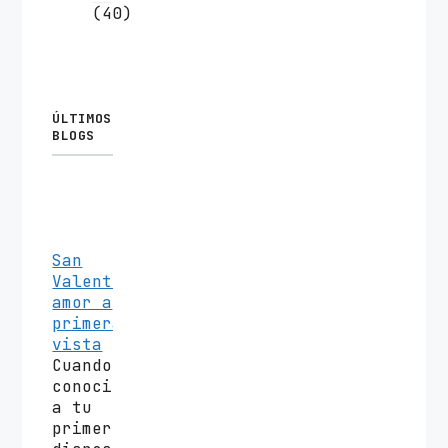
(40)
ÚLTIMOS
BLOGS
San
Valentín
amor a
primera
vista
Cuando
conociste
a tu
primer