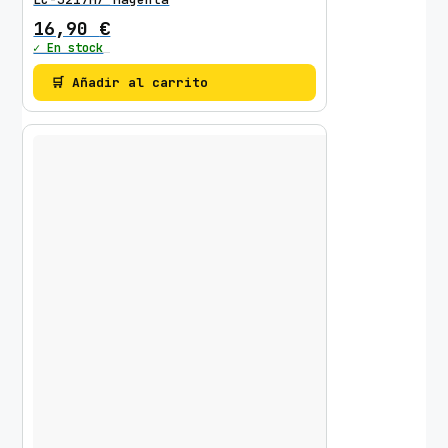
16,90
€
✓ En stock
🛒 Añadir al carrito