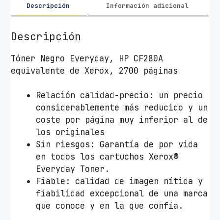
a
Descripción
Información adicional
t
i
Descripción
b
l
Tóner Negro Everyday, HP CF280A
e
equivalente de Xerox, 2700 páginas
X
e
Relación calidad-precio: un precio
r
considerablemente más reducido y un
o
coste por página muy inferior al de
x
los originales
0
Sin riesgos: Garantía de por vida
0
en todos los cartuchos Xerox®
6
Everyday Toner.
R
Fiable: calidad de imagen nítida y
0
fiabilidad excepcional de una marca
3
que conoce y en la que confía.
8