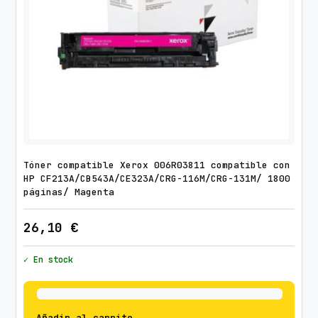
Tóner compatible Xerox 006R03811 compatible con
HP CF213A/CB543A/CE323A/CRG-116M/CRG-131M/ 1800
páginas/ Magenta
26,10
€
✓ En stock
Añadir al carrito