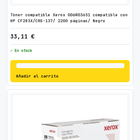
F
2
Tóner compatible Xerox 006R03651 compatible con
8
HP CF283X/CRG-137/ 2200 páginas/ Negro
0
33,11
€
A
/
✓ En stock
2
7
0
0
Añadir al carrito
p
á
g
i
n
a
s
/