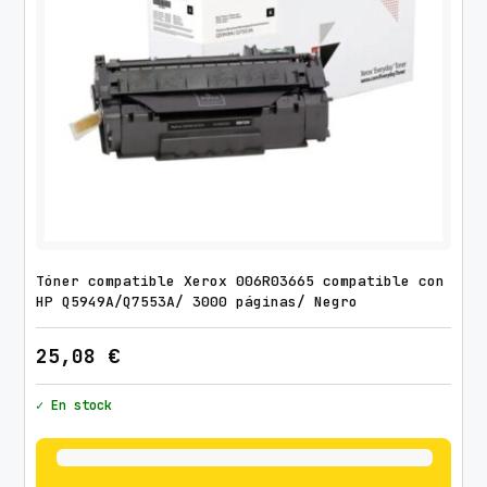
N
e
g
r
o
c
a
n
t
i
Tóner compatible Xerox 006R03665 compatible con
d
HP Q5949A/Q7553A/ 3000 páginas/ Negro
a
d
25,08
€
✓ En stock