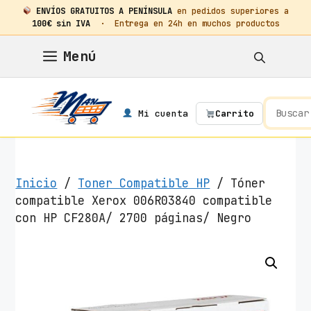
ENVÍOS GRATUITOS A PENÍNSULA
en pedidos superiores a
100€ sin IVA
· Entrega en 24h en muchos productos
Saltar
Menú
al
contenido
Mi cuenta
Carrito
Inicio
/
Toner Compatible HP
/ Tóner
compatible Xerox 006R03840 compatible
con HP CF280A/ 2700 páginas/ Negro