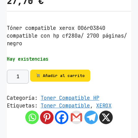
27,70
€
Tóner compatible xerox 006r03840
compatible con hp cf280a/ 2700 páginas/
negro
Hay existencias
T
Añadir al carrito
ó
n
e
Categoría:
Toner Compatible HP
r
Etiquetas:
Toner Compatible
,
XEROX
c
o
m
p