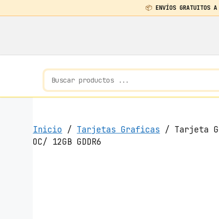
📦
ENVÍOS GRATUITOS A
Saltar
al
contenido
Inicio
/
Tarjetas Graficas
/ Tarjeta G
OC/ 12GB GDDR6