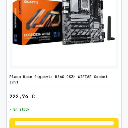
Placa Base Gigabyte B860 DS3H WIFI6E Socket
1851
222,74
€
✓ En stock