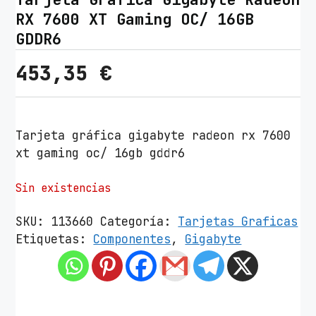
RX 7600 XT Gaming OC/ 16GB
GDDR6
453,35
€
Tarjeta gráfica gigabyte radeon rx 7600
xt gaming oc/ 16gb gddr6
Sin existencias
SKU:
113660
Categoría:
Tarjetas Graficas
Etiquetas:
Componentes
,
Gigabyte