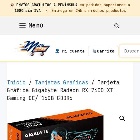
ENVÍOS GRATUITOS A PENÍNSULA
en pedidos superiores a
100€ sin IVA
· Entrega en 24h en muchos productos
Saltar
Menú
al
contenido
Mi cuenta
Carrito
Inicio
/
Tarjetas Graficas
/ Tarjeta
Gráfica Gigabyte Radeon RX 7600 XT
Gaming OC/ 16GB GDDR6