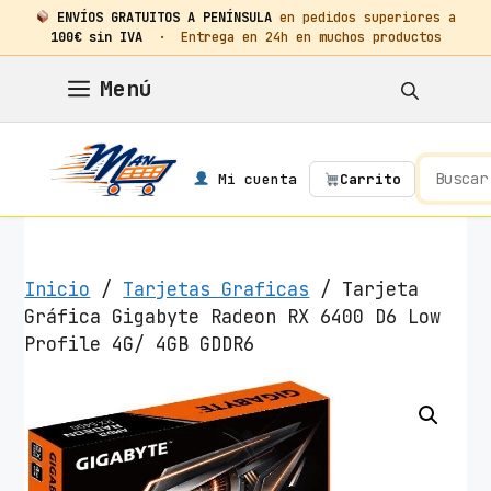
ENVÍOS GRATUITOS A PENÍNSULA
en pedidos superiores a
100€ sin IVA
· Entrega en 24h en muchos productos
Saltar
Menú
al
contenido
Mi cuenta
Carrito
Inicio
/
Tarjetas Graficas
/ Tarjeta
Gráfica Gigabyte Radeon RX 6400 D6 Low
Profile 4G/ 4GB GDDR6