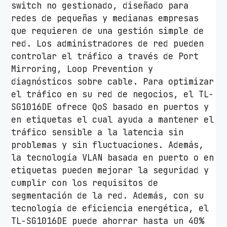
switch no gestionado, diseñado para
6
redes de pequeñas y medianas empresas
P
que requieren de una gestión simple de
u
red. Los administradores de red pueden
e
controlar el tráfico a través de Port
r
Mirroring, Loop Prevention y
t
diagnósticos sobre cable. Para optimizar
o
el tráfico en su red de negocios, el TL-
s
SG1016DE ofrece QoS basado en puertos y
/
en etiquetas el cual ayuda a mantener el
R
tráfico sensible a la latencia sin
J
problemas y sin fluctuaciones. Además,
4
la tecnología VLAN basada en puerto o en
5
etiquetas pueden mejorar la seguridad y
1
cumplir con los requisitos de
0
segmentación de la red. Además, con su
/
tecnología de eficiencia energética, el
1
TL-SG1016DE puede ahorrar hasta un 40%
0