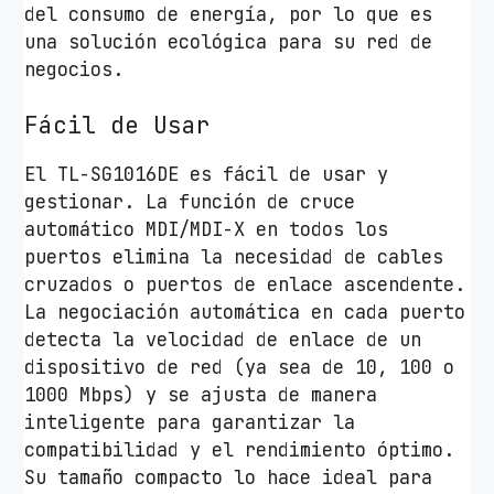
del consumo de energía, por lo que es
0
una solución ecológica para su red de
/
negocios.
1
0
Fácil de Usar
0
0
El TL-SG1016DE es fácil de usar y
c
gestionar. La función de cruce
a
automático MDI/MDI-X en todos los
n
puertos elimina la necesidad de cables
t
cruzados o puertos de enlace ascendente.
i
La negociación automática en cada puerto
d
detecta la velocidad de enlace de un
a
dispositivo de red (ya sea de 10, 100 o
d
1000 Mbps) y se ajusta de manera
inteligente para garantizar la
compatibilidad y el rendimiento óptimo.
Su tamaño compacto lo hace ideal para