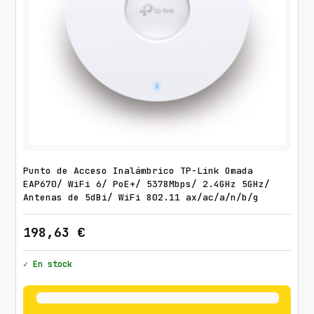
Punto de Acceso Inalámbrico TP-Link Omada
EAP670/ WiFi 6/ PoE+/ 5378Mbps/ 2.4GHz 5GHz/
Antenas de 5dBi/ WiFi 802.11 ax/ac/a/n/b/g
198,63
€
✓ En stock