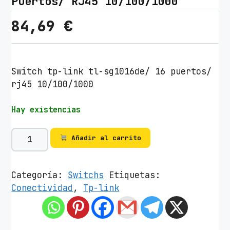
Puertos/ RJ45 10/100/1000
84,69
€
Switch tp-link tl-sg1016de/ 16 puertos/
rj45 10/100/1000
Hay existencias
S
Añadir al carrito
w
i
t
Categoría:
Switchs
Etiquetas:
c
Conectividad
,
Tp-link
h
T
P