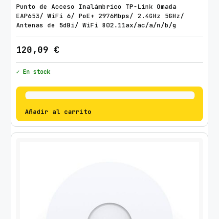
Punto de Acceso Inalámbrico TP-Link Omada
EAP653/ WiFi 6/ PoE+ 2976Mbps/ 2.4GHz 5GHz/
Antenas de 5dBi/ WiFi 802.11ax/ac/a/n/b/g
120,09
€
✓ En stock
Añadir al carrito