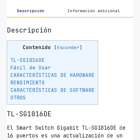
-
L
Descripción
Información adicional
i
n
Descripción
k
T
Contenido
[
Esconder
]
L
-
TL-SG1016DE
S
Fácil de Usar
G
CARACTERÍSTICAS DE HARDWARE
1
RENDIMIENTO
0
CARACTERÍSTICAS DE SOFTWARE
1
OTROS
6
TL-SG1016DE
D
E
El Smart Switch Gigabit TL-SG1016DE de
/
16 puertos es una actualización de un
1