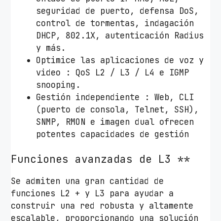
0
seguridad de puerto, defensa DoS,
0
control de tormentas, indagación
/
DHCP, 802.1X, autenticación Radius
1
y más.
0
Optimice las aplicaciones de voz y
0
video : QoS L2 / L3 / L4 e IGMP
0
snooping.
/
Gestión independiente : Web, CLI
S
(puerto de consola, Telnet, SSH),
F
SNMP, RMON e imagen dual ofrecen
P
potentes capacidades de gestión
c
Funciones avanzadas de L3 **
a
n
Se admiten una gran cantidad de
t
funciones L2 + y L3 para ayudar a
i
construir una red robusta y altamente
d
escalable, proporcionando una solución
a