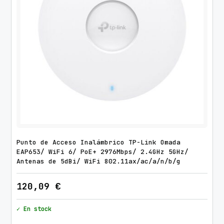
Punto de Acceso Inalámbrico TP-Link Omada
EAP653/ WiFi 6/ PoE+ 2976Mbps/ 2.4GHz 5GHz/
Antenas de 5dBi/ WiFi 802.11ax/ac/a/n/b/g
120,09
€
✓ En stock