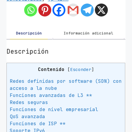
h
G
e
s
t
Descripción
Información adicional
i
o
Descripción
n
a
Contenido
[
Esconder
]
b
l
Redes definidas por software (SDN) con
e
acceso a la nube
T
Funciones avanzadas de L3 **
P
Redes seguras
-
Funciones de nivel empresarial
L
QoS avanzada
i
Funciones de ISP **
n
Soporte IPv6