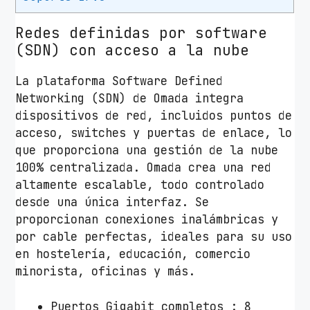
k
O
Redes definidas por software
m
(SDN) con acceso a la nube
a
d
La plataforma Software Defined
a
Networking (SDN) de Omada integra
T
dispositivos de red, incluidos puntos de
L
acceso, switches y puertas de enlace, lo
-
que proporciona una gestión de la nube
S
100% centralizada. Omada crea una red
G
altamente escalable, todo controlado
3
desde una única interfaz. Se
2
proporcionan conexiones inalámbricas y
1
por cable perfectas, ideales para su uso
0
en hostelería, educación, comercio
V
minorista, oficinas y más.
3
1
Puertos Gigabit completos : 8