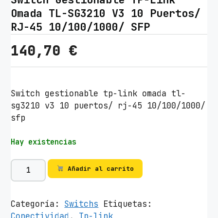
Omada TL-SG3210 V3 10 Puertos/
RJ-45 10/100/1000/ SFP
140,70
€
Switch gestionable tp-link omada tl-
sg3210 v3 10 puertos/ rj-45 10/100/1000/
sfp
Hay existencias
S
Añadir al carrito
w
i
t
Categoría:
Switchs
Etiquetas:
c
Conectividad
,
Tp-link