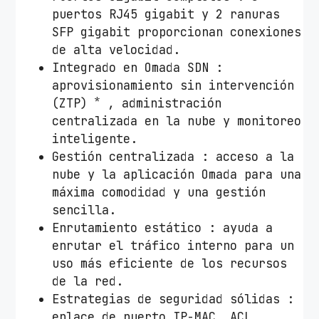
0
puertos RJ45 gigabit y 2 ranuras
P
SFP gigabit proporcionan conexiones
u
de alta velocidad.
e
Integrado en Omada SDN :
r
aprovisionamiento sin intervención
*
t
(ZTP)
, administración
o
centralizada en la nube y monitoreo
s
inteligente.
/
Gestión centralizada : acceso a la
R
nube y la aplicación Omada para una
J
máxima comodidad y una gestión
-
sencilla.
4
Enrutamiento estático : ayuda a
5
enrutar el tráfico interno para un
1
uso más eficiente de los recursos
0
de la red.
/
Estrategias de seguridad sólidas :
1
enlace de puerto IP-MAC, ACL,