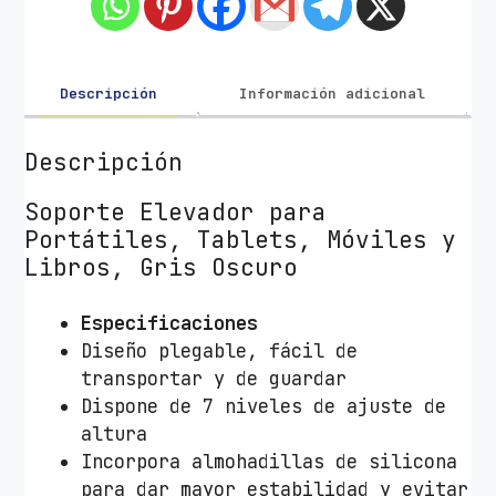
T
o
o
Q
Descripción
Información adicional
T
Q
Descripción
L
R
Soporte Elevador para
S
Portátiles, Tablets, Móviles y
0
Libros, Gris Oscuro
0
3
Especificaciones
5
Diseño plegable, fácil de
-
transportar y de guardar
A
Dispone de 7 niveles de ajuste de
L
altura
-
Incorpora almohadillas de silicona
G
para dar mayor estabilidad y evitar