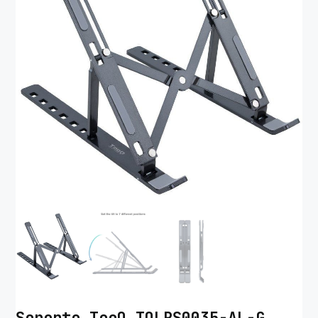
Soporte TooQ TQLRS0035-AL-G