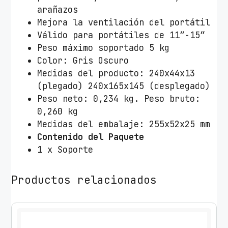
p
arañazos
a
Mejora la ventilación del portátil
r
Válido para portátiles de 11”-15”
a
Peso máximo soportado 5 kg
P
Color: Gris Oscuro
o
Medidas del producto: 240x44x13
r
(plegado) 240x165x145 (desplegado)
t
Peso neto: 0,234 kg. Peso bruto:
á
0,260 kg
t
Medidas del embalaje: 255x52x25 mm
i
Contenido del Paquete
l
1 x Soporte
/
T
Productos relacionados
a
b
l
e