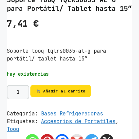
para Portátil/ Tablet hasta 15″
7,41
€
Soporte tooq tqlrs0035-al-g para
portátil/ tablet hasta 15″
Hay existencias
S
Añadir al carrito
o
p
o
Categoría:
Bases Refrigeradoras
r
Etiquetas:
Accesorios de Portatiles
,
t
Tooq
e