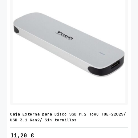
t
h
a
s
t
a
1
5
"
c
a
n
t
i
d
Caja Externa para Disco SSD M.2 TooQ TQE-2202S/
a
USB 3.1 Gen2/ Sin tornillos
d
11,20
€