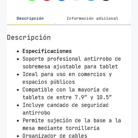
p
a
r
Descripción
Información adicional
a
T
Descripción
a
b
Especificaciones
l
Soporte profesional antirrobo de
e
sobremesa ajustable para tablet
t
Ideal para uso en comercios y
c
espacios públicos
o
Compatible con la mayoría de
n
tablets de entre 7.9” y 10.5”
A
Incluye candado de seguridad
n
antirrobo
t
Permite sujeción de la base a la
i
mesa mediante tornillería
r
Organizador de cables