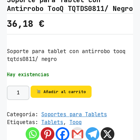
Antirrobo TooQ TQTDS0811/ Negro
36,18
€
Soporte para tablet con antirrobo tooq
tqtds0811/ negro
Hay existencias
S
Añadir al carrito
o
p
o
Categoría:
Soportes para Tablets
r
Etiquetas:
Tablets
,
Tooq
t
e