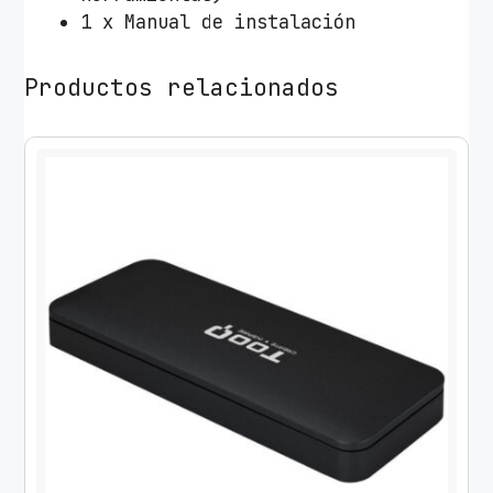
N
1 x Manual de instalación
e
g
Productos relacionados
r
o
c
a
n
t
i
d
a
d