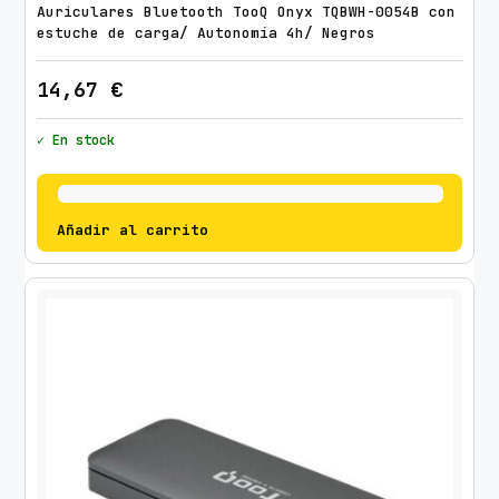
Auriculares Bluetooth TooQ Onyx TQBWH-0054B con
a
estuche de carga/ Autonomía 4h/ Negros
d
14,67
€
✓ En stock
Añadir al carrito