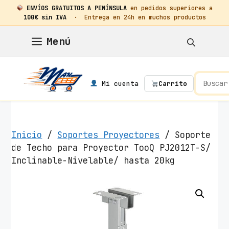
ENVÍOS GRATUITOS A PENÍNSULA
en pedidos superiores a
100€ sin IVA
· Entrega en 24h en muchos productos
Saltar
Menú
al
contenido
Mi cuenta
Carrito
Inicio
/
Soportes Proyectores
/ Soporte
de Techo para Proyector TooQ PJ2012T-S/
Inclinable-Nivelable/ hasta 20kg