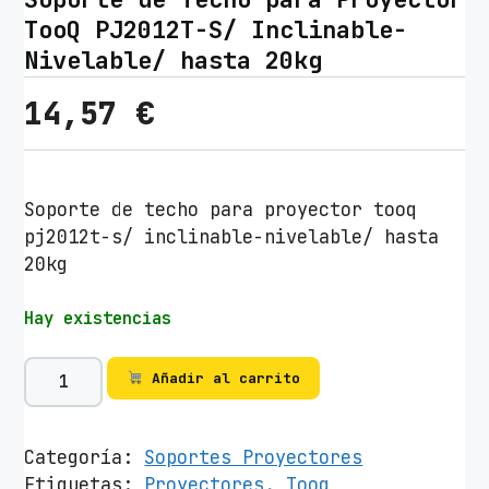
TooQ PJ2012T-S/ Inclinable-
Nivelable/ hasta 20kg
14,57
€
Soporte de techo para proyector tooq
pj2012t-s/ inclinable-nivelable/ hasta
20kg
Hay existencias
S
Añadir al carrito
o
p
o
Categoría:
Soportes Proyectores
r
Etiquetas:
Proyectores
,
Tooq