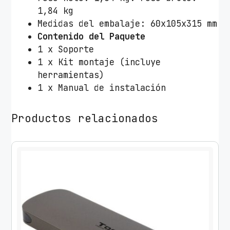
c
1,84 kg
t
Medidas del embalaje: 60x105x315 mm
o
Contenido del Paquete
r
1 x Soporte
T
1 x Kit montaje (incluye
o
herramientas)
o
1 x Manual de instalación
Q
P
Productos relacionados
J
2
0
1
2
T
-
S
/