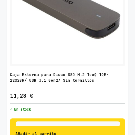
I
n
c
l
i
n
a
b
l
e
Caja Externa para Disco SSD M.2 TooQ TQE-
-
2202BR/ USB 3.1 Gen2/ Sin tornillos
N
11,28
€
i
v
✓ En stock
e
l
a
b
Añadir al carrito