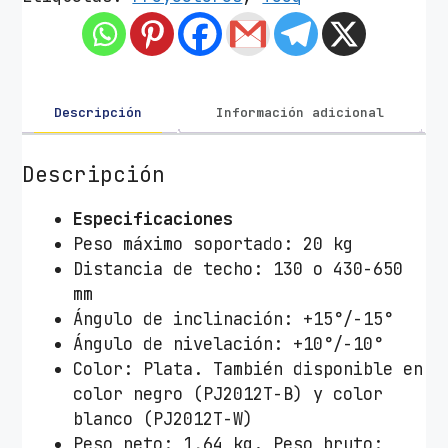
t
e
d
e
T
Descripción
Información adicional
e
c
Descripción
h
o
Especificaciones
p
Peso máximo soportado: 20 kg
a
Distancia de techo: 130 o 430-650
r
mm
a
Ángulo de inclinación: +15°/-15°
P
Ángulo de nivelación: +10°/-10°
r
Color: Plata. También disponible en
o
color negro (PJ2012T-B) y color
y
blanco (PJ2012T-W)
e
Peso neto: 1,64 kg. Peso bruto: