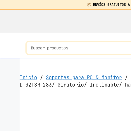
📦
ENVÍOS GRATUITOS A
Saltar
al
contenido
Inicio
/
Soportes para PC & Monitor
/ S
DT32TSR-283/ Giratorio/ Inclinable/ ha