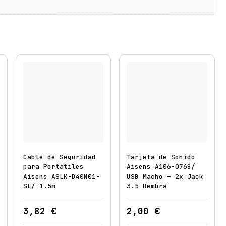
8
3
/
G
i
r
a
t
o
r
i
o
/
Cable de Seguridad
Tarjeta de Sonido
para Portátiles
Aisens A106-0768/
I
Aisens ASLK-D40N01-
USB Macho – 2x Jack
n
SL/ 1.5m
3.5 Hembra
c
l
3,82
€
2,00
€
i