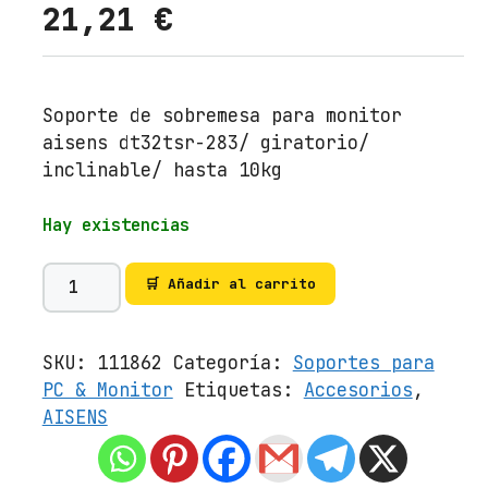
21,21
€
Soporte de sobremesa para monitor
aisens dt32tsr-283/ giratorio/
inclinable/ hasta 10kg
Hay existencias
S
🛒 Añadir al carrito
o
p
o
SKU:
111862
Categoría:
Soportes para
r
PC & Monitor
Etiquetas:
Accesorios
,
t
AISENS
e
d