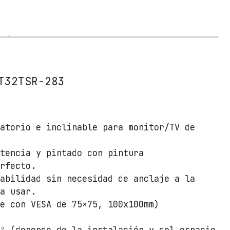
e
S
o
b
r
e
m
T32TSR-283
e
s
a
ratorio e inclinable para monitor/TV de
p
a
stencia y pintado con pintura
r
erfecto.
a
tabilidad sin necesidad de anclaje a la
M
ra usar.
o
le con VESA de 75×75, 100x100mm)
n
i