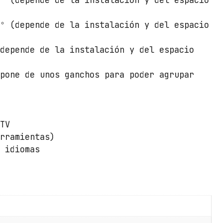
5º (depende de la instalación y del espacio
t
o
0º (depende de la instalación y del espacio
r
A
(depende de la instalación y del espacio
i
s
spone de unos ganchos para poder agrupar
e
n
s
D
/TV
T
erramientas)
3
i idiomas
2
T
S
R
-
2