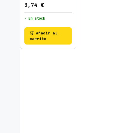
3,74
€
✓ En stock
🛒 Añadir al
carrito