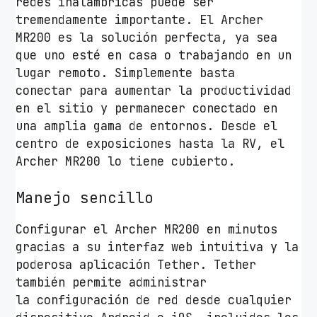
.
redes inalámbricas puede ser
1
tremendamente importante. El Archer
1
MR200 es la solución perfecta, ya sea
a
que uno esté en casa o trabajando en un
c
lugar remoto. Simplemente basta
/
conectar para aumentar la productividad
n
en el sitio y permanecer conectado en
/
una amplia gama de entornos. Desde el
a
centro de exposiciones hasta la RV, el
-
Archer MR200 lo tiene cubierto.
b
/
Manejo sencillo
g
Configurar el Archer MR200 en minutos
/
gracias a su interfaz web intuitiva y la
n
poderosa aplicación Tether. Tether
c
también permite administrar
a
la configuración de red desde cualquier
n