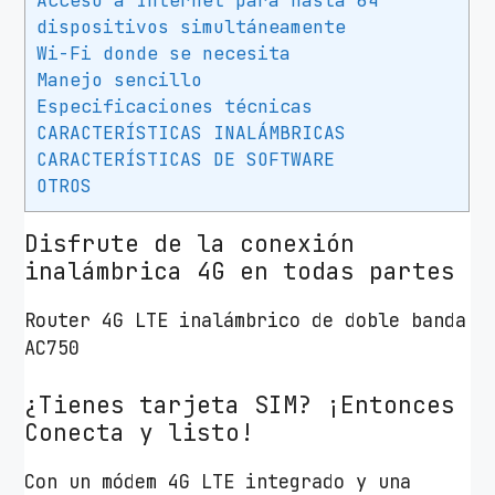
Acceso a Internet para hasta 64
-
dispositivos simultáneamente
L
Wi-Fi donde se necesita
i
Manejo sencillo
n
Especificaciones técnicas
k
CARACTERÍSTICAS INALÁMBRICAS
A
CARACTERÍSTICAS DE SOFTWARE
OTROS
r
c
Disfrute de la conexión
h
inalámbrica 4G en todas partes
e
r
Router 4G LTE inalámbrico de doble banda
M
AC750
R
2
¿Tienes tarjeta SIM? ¡Entonces
0
Conecta y listo!
0
V
Con un módem 4G LTE integrado y una
2