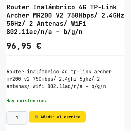
Router Inalámbrico 4G TP-Link
Archer MR200 V2 750Mbps/ 2.4GHz
5GHz/ 2 Antenas/ WiFi
802.11ac/n/a – b/g/n
96,95
€
Router inalámbrico 4g tp-link archer
mr200 v2 750mbps/ 2.4ghz 5ghz/ 2
antenas/ wifi 802.11ac/n/a – b/g/n
Hay existencias
R
Añadir al carrito
o
u