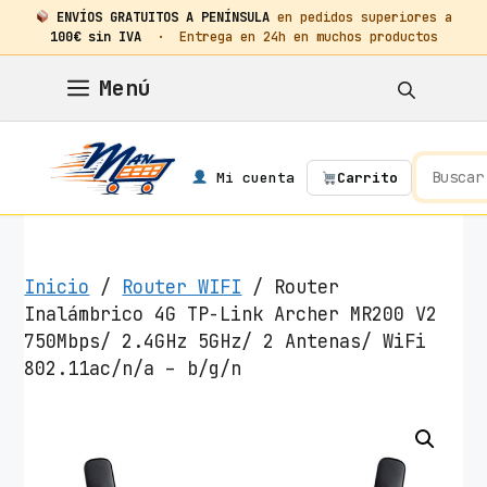
ENVÍOS GRATUITOS A PENÍNSULA
en pedidos superiores a
100€ sin IVA
· Entrega en 24h en muchos productos
Saltar
Menú
al
contenido
Mi cuenta
Carrito
Inicio
/
Router WIFI
/ Router
Inalámbrico 4G TP-Link Archer MR200 V2
750Mbps/ 2.4GHz 5GHz/ 2 Antenas/ WiFi
802.11ac/n/a – b/g/n