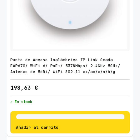
Punto de Acceso Inalámbrico TP-Link Omada
EAP670/ WiFi 6/ PoE+/ 5378Mbps/ 2.4GHz 5GHz/
Antenas de 5dBi/ WiFi 802.11 ax/ac/a/n/b/g
198,63
€
✓ En stock
Añadir al carrito