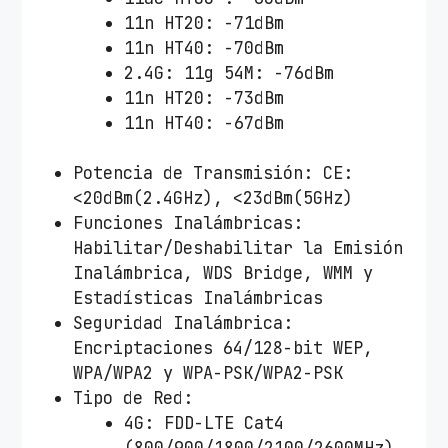
11n HT20: -71dBm
11n HT40: -70dBm
2.4G: 11g 54M: -76dBm
11n HT20: -73dBm
11n HT40: -67dBm
Potencia de Transmisión: CE:
<20dBm(2.4GHz), <23dBm(5GHz)
Funciones Inalámbricas:
Habilitar/Deshabilitar la Emisión
Inalámbrica, WDS Bridge, WMM y
Estadísticas Inalámbricas
Seguridad Inalámbrica:
Encriptaciones 64/128-bit WEP,
WPA/WPA2 y WPA-PSK/WPA2-PSK
Tipo de Red:
4G: FDD-LTE Cat4