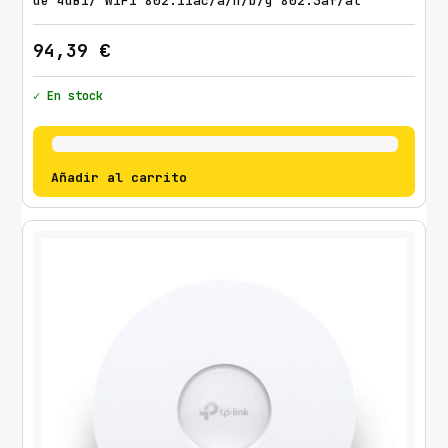
de 4dBi/ WiFi 802.11ac/a/n/b/g 802.3af/at
94,39
€
✓ En stock
Añadir al carrito