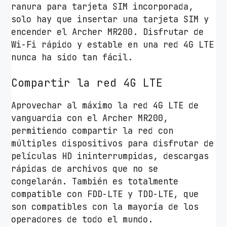
ranura para tarjeta SIM incorporada,
7
solo hay que insertar una tarjeta SIM y
5
encender el Archer MR200. Disfrutar de
0
Wi-Fi rápido y estable en una red 4G LTE
M
nunca ha sido tan fácil.
b
p
Compartir la red 4G LTE
s
/
Aprovechar al máximo la red 4G LTE de
2
vanguardia con el Archer MR200,
.
permitiendo compartir la red con
4
múltiples dispositivos para disfrutar de
G
películas HD ininterrumpidas, descargas
H
rápidas de archivos que no se
z
congelarán. También es totalmente
5
compatible con FDD-LTE y TDD-LTE, que
G
son compatibles con la mayoría de los
H
operadores de todo el mundo.
z