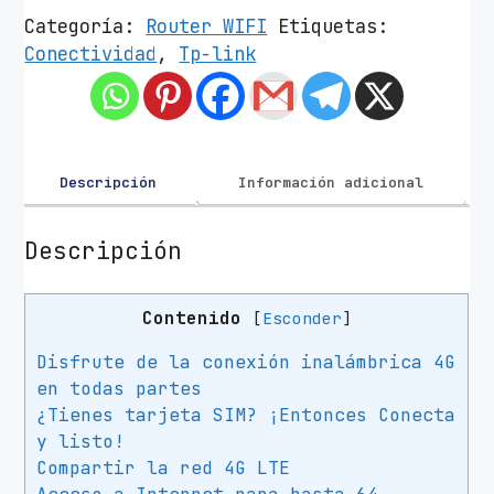
t
Categoría:
Router WIFI
Etiquetas:
e
Conectividad
,
Tp-link
r
I
n
a
l
Descripción
Información adicional
á
m
Descripción
b
r
Contenido
[
Esconder
]
i
c
Disfrute de la conexión inalámbrica 4G
o
en todas partes
4
¿Tienes tarjeta SIM? ¡Entonces Conecta
G
y listo!
T
Compartir la red 4G LTE
P