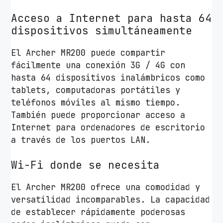
/
Acceso a Internet para hasta 64
2
dispositivos simultáneamente
A
n
El Archer MR200 puede compartir
t
fácilmente una conexión 3G / 4G con
e
hasta 64 dispositivos inalámbricos como
n
tablets, computadoras portátiles y
a
teléfonos móviles al mismo tiempo.
s
También puede proporcionar acceso a
/
Internet para ordenadores de escritorio
W
a través de los puertos LAN.
i
F
Wi-Fi donde se necesita
i
8
El Archer MR200 ofrece una comodidad y
0
versatilidad incomparables. La capacidad
2
de establecer rápidamente poderosas