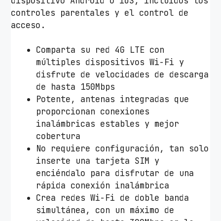
dispositivo Android o iOS, incluidos los
t
controles parentales y el control de
i
acceso.
d
a
Comparta su red 4G LTE con
d
múltiples dispositivos Wi-Fi y
disfrute de velocidades de descarga
de hasta 150Mbps
Potente, antenas integradas que
proporcionan conexiones
inalámbricas estables y mejor
cobertura
No requiere configuración, tan solo
inserte una tarjeta SIM y
enciéndalo para disfrutar de una
rápida conexión inalámbrica
Crea redes Wi-Fi de doble banda
simultánea, con un máximo de