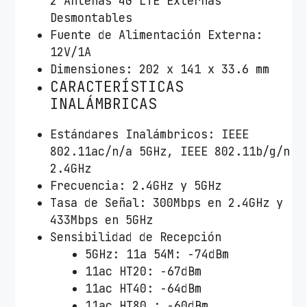
2 Antenas 4G LTE Externas
Desmontables
Fuente de Alimentación Externa:
12V/1A
Dimensiones: 202 x 141 x 33.6 mm
CARACTERÍSTICAS
INALÁMBRICAS
Estándares Inalámbricos: IEEE
802.11ac/n/a 5GHz, IEEE 802.11b/g/n
2.4GHz
Frecuencia: 2.4GHz y 5GHz
Tasa de Señal: 300Mbps en 2.4GHz y
433Mbps en 5GHz
Sensibilidad de Recepción
5GHz: 11a 54M: -74dBm
11ac HT20: -67dBm
11ac HT40: -64dBm
11ac HT80 : -60dBm