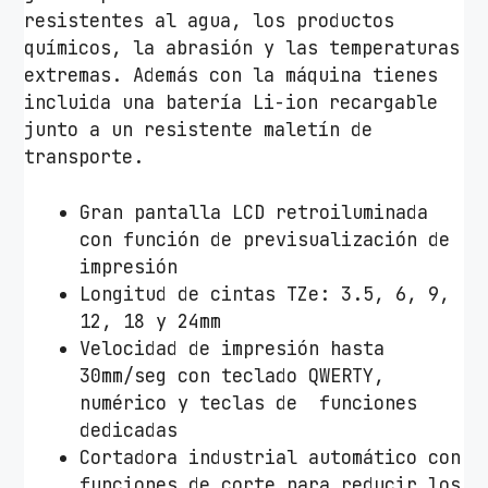
e
resistentes al agua, los productos
r
químicos, la abrasión y las temperaturas
P
extremas. Además con la máquina tienes
T
incluida una batería Li-ion recargable
-
junto a un resistente maletín de
E
transporte.
5
6
Gran pantalla LCD retroiluminada
0
con función de previsualización de
B
impresión
T
Longitud de cintas TZe: 3.5, 6, 9,
S
12, 18 y 24mm
P
Velocidad de impresión hasta
c
30mm/seg con teclado QWERTY,
a
numérico y teclas de funciones
n
dedicadas
t
Cortadora industrial automático con
i
funciones de corte para reducir los