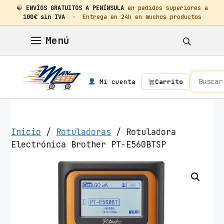
ENVÍOS GRATUITOS A PENÍNSULA
en pedidos superiores a
100€ sin IVA
· Entrega en 24h en muchos productos
Saltar
Menú
al
contenido
Mi cuenta
Carrito
Inicio
/
Rotuladoras
/ Rotuladora
Electrónica Brother PT-E560BTSP