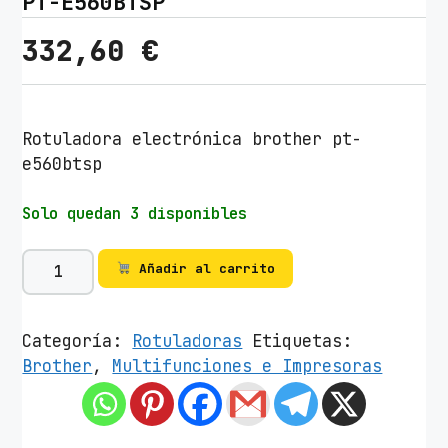
PT-E560BTSP
332,60
€
Rotuladora electrónica brother pt-
e560btsp
Solo quedan 3 disponibles
R
Añadir al carrito
o
t
u
Categoría:
Rotuladoras
Etiquetas:
l
Brother
,
Multifunciones e Impresoras
a
d
o