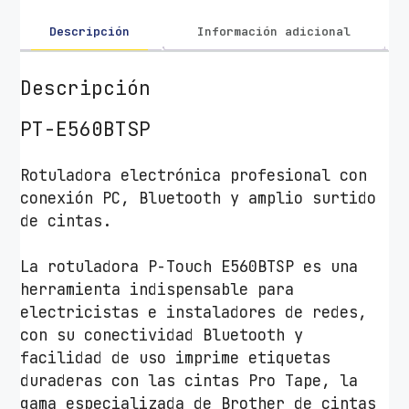
r
a
Descripción
Información adicional
E
l
Descripción
e
c
PT-E560BTSP
t
r
Rotuladora electrónica profesional con
ó
conexión PC, Bluetooth y amplio surtido
n
de cintas.
i
c
La rotuladora P-Touch E560BTSP es una
a
herramienta indispensable para
B
electricistas e instaladores de redes,
r
con su conectividad Bluetooth y
o
facilidad de uso imprime etiquetas
t
duraderas con las cintas Pro Tape, la
h
gama especializada de Brother de cintas