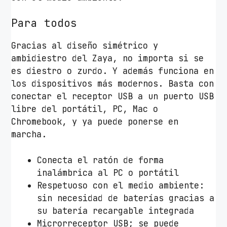
e
Para todos
/
H
Gracias al diseño simétrico y
a
ambidiestro del Zaya, no importa si se
s
es diestro o zurdo. Y además funciona en
t
los dispositivos más modernos. Basta con
a
conectar el receptor USB a un puerto USB
1
libre del portátil, PC, Mac o
6
Chromebook, y ya puede ponerse en
0
marcha.
0
D
Conecta el ratón de forma
P
inalámbrica al PC o portátil
I
Respetuoso con el medio ambiente:
c
sin necesidad de baterías gracias a
a
su batería recargable integrada
n
Microrreceptor USB; se puede
t