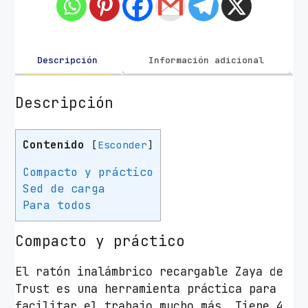
n
a
l
á
Descripción
Información adicional
m
b
Descripción
r
i
Contenido
[
Esconder
]
c
o
Compacto y práctico
T
Sed de carga
r
Para todos
u
s
Compacto y práctico
t
Z
El ratón inalámbrico recargable Zaya de
a
Trust es una herramienta práctica para
y
facilitar el trabajo mucho más. Tiene 4