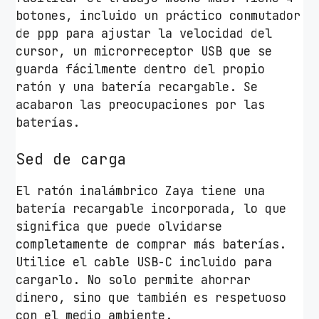
a
botones, incluido un práctico conmutador
/
de ppp para ajustar la velocidad del
B
cursor, un microrreceptor USB que se
a
guarda fácilmente dentro del propio
t
ratón y una batería recargable. Se
e
acabaron las preocupaciones por las
r
baterías.
í
a
Sed de carga
r
e
El ratón inalámbrico Zaya tiene una
c
batería recargable incorporada, lo que
a
significa que puede olvidarse
r
completamente de comprar más baterías.
g
Utilice el cable USB-C incluido para
a
cargarlo. No solo permite ahorrar
b
dinero, sino que también es respetuoso
l
con el medio ambiente.