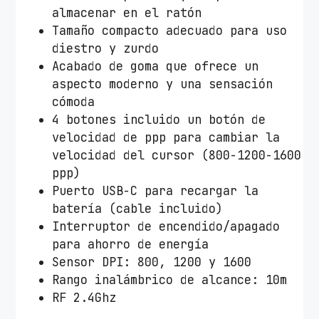
almacenar en el ratón
i
Tamaño compacto adecuado para uso
d
diestro y zurdo
a
Acabado de goma que ofrece un
d
aspecto moderno y una sensación
cómoda
4 botones incluido un botón de
velocidad de ppp para cambiar la
velocidad del cursor (800-1200-1600
ppp)
Puerto USB-C para recargar la
batería (cable incluido)
Interruptor de encendido/apagado
para ahorro de energía
Sensor DPI: 800, 1200 y 1600
Rango inalámbrico de alcance: 10m
RF 2.4Ghz