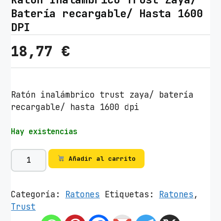
Batería recargable/ Hasta 1600
DPI
18,77
€
Ratón inalámbrico trust zaya/ batería
recargable/ hasta 1600 dpi
Hay existencias
R
Añadir al carrito
a
t
ó
Categoría:
Ratones
Etiquetas:
Ratones
,
n
Trust
I