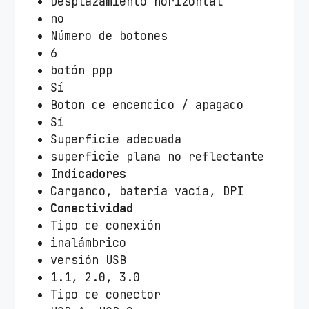
t
Desplazamiento horizontal
a
no
3
Número de botones
2
6
0
botón ppp
0
Sí
D
Boton de encendido / apagado
P
Sí
I
Superficie adecuada
/
superficie plana no reflectante
B
Indicadores
l
Cargando, batería vacía, DPI
a
Conectividad
n
Tipo de conexión
c
inalámbrico
o
versión USB
c
1.1, 2.0, 3.0
a
Tipo de conector