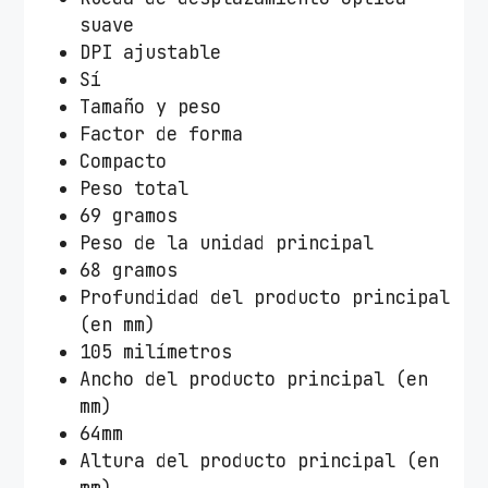
m
suave
p
DPI ajustable
a
Sí
c
Tamaño y peso
t
Factor de forma
W
Compacto
i
Peso total
r
69 gramos
e
Peso de la unidad principal
l
68 gramos
e
Profundidad del producto principal
s
(en mm)
s
105 milímetros
/
Ancho del producto principal (en
B
mm)
a
64mm
t
Altura del producto principal (en
e
mm)