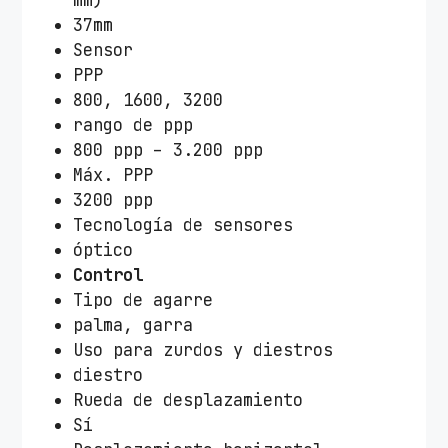
r
37mm
í
Sensor
a
PPP
r
800, 1600, 3200
e
rango de ppp
c
800 ppp – 3.200 ppp
a
Máx. PPP
r
3200 ppp
g
Tecnología de sensores
a
óptico
b
Control
l
Tipo de agarre
e
palma, garra
/
Uso para zurdos y diestros
H
diestro
a
Rueda de desplazamiento
s
Sí