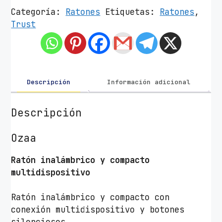
ó
Categoría:
Ratones
Etiquetas:
Ratones
,
n
Trust
I
n
a
l
á
Descripción
Información adicional
m
b
Descripción
r
i
Ozaa
c
o
Ratón inalámbrico y compacto
p
multidispositivo
o
r
Ratón inalámbrico y compacto con
B
conexión multidispositivo y botones
l