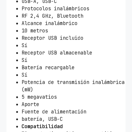
n
USB-A, USB-C
t
Protocolos inalámbricos
i
RF 2,4 GHz, Bluetooth
d
Alcance inalámbrico
a
10 metros
d
Receptor USB incluido
Sí
Receptor USB almacenable
Sí
Batería recargable
Sí
Potencia de transmisión inalámbrica
(mW)
5 megavatios
Aporte
Fuente de alimentación
batería, USB-C
Compatibilidad