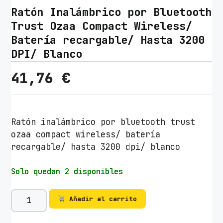
Ratón Inalámbrico por Bluetooth
Trust Ozaa Compact Wireless/
Batería recargable/ Hasta 3200
DPI/ Blanco
41,76
€
Ratón inalámbrico por bluetooth trust
ozaa compact wireless/ batería
recargable/ hasta 3200 dpi/ blanco
Solo quedan 2 disponibles
R
Añadir al carrito
a
t