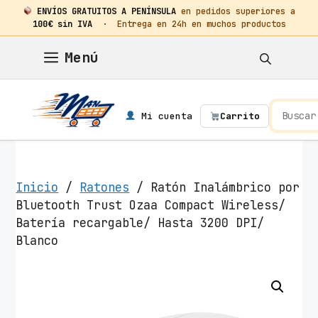
ENVÍOS GRATUITOS A PENÍNSULA
en pedidos superiores a
100€ sin IVA
· Entrega en 24h en muchos productos
Saltar
Menú
al
contenido
Mi cuenta
Carrito
Inicio
/
Ratones
/ Ratón Inalámbrico por
Bluetooth Trust Ozaa Compact Wireless/
Batería recargable/ Hasta 3200 DPI/
Blanco