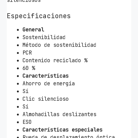
silenciosos
u
e
Especificaciones
t
o
General
o
Sostenibilidad
t
Método de sostenibilidad
h
PCR
T
Contenido reciclado %
r
60 %
u
Características
s
Ahorro de energía
t
Sí
O
Clic silencioso
z
Sí
a
Almohadillas deslizantes
a
ESO
C
Características especiales
o
Rueda de desplazamiento óptica