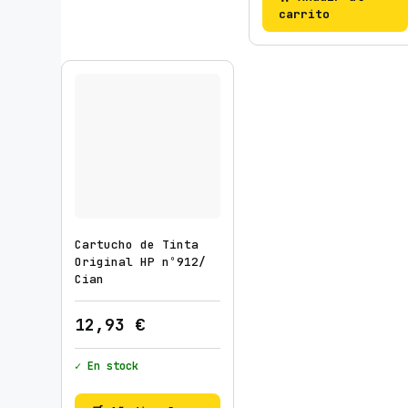
carrito
Cartucho de Tinta
Original HP nº912/
Cian
12,93
€
✓ En stock