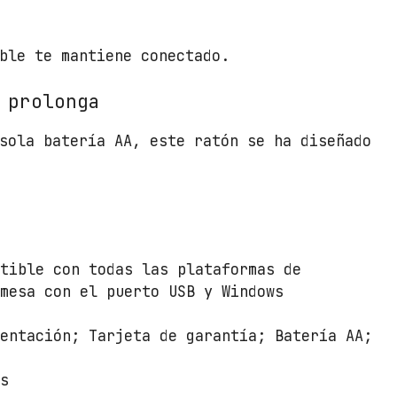
0
0
ble te mantiene conectado.
D
P
 prolonga
I
c
sola batería AA, este ratón se ha diseñado
a
n
t
i
d
a
atible con todas las plataformas de
d
emesa con el puerto USB y Windows
entación; Tarjeta de garantía; Batería AA;
s