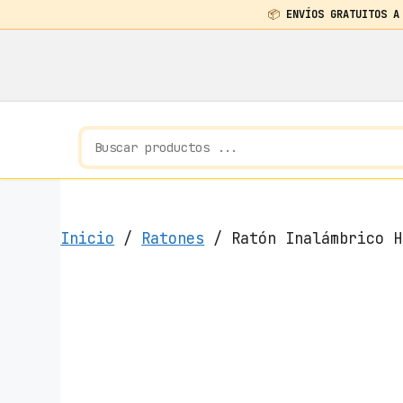
📦
ENVÍOS GRATUITOS A
Saltar
al
contenido
Inicio
/
Ratones
/ Ratón Inalámbrico H