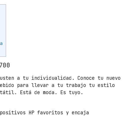
i
c
o
H
P
Z
ga
3
7
0
700
0
usten a tu individualidad. Conoce tu nuevo
/
ebido para llevar a tu trabajo tu estilo
H
tátil. Está de moda. Es tuyo.
a
s
t
positivos HP favoritos y encaja
a
1
2