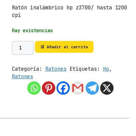
Ratón inalámbrico hp z3700/ hasta 1200
dpi
Hay existencias
R
🛒 Añadir al carrito
a
t
ó
Categoría:
Ratones
Etiquetas:
Hp
,
n
Ratones
I
n
a
l
á
m
b
r