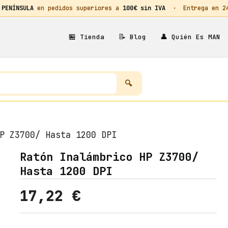
 PENÍNSULA
en pedidos superiores a
100€ sin IVA
· Entrega en 24h
🏪
📝
👤
Tienda
Blog
Quién Es MAN
P Z3700/ Hasta 1200 DPI
Ratón Inalámbrico HP Z3700/
Hasta 1200 DPI
17,22
€