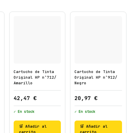
Cartucho de Tinta
Cartucho de Tinta
Original HP nº712/
Original HP nº912/
Amarillo
Negro
42,47
€
20,97
€
✓ En stock
✓ En stock
🛒 Añadir al
🛒 Añadir al
carrito
carrito