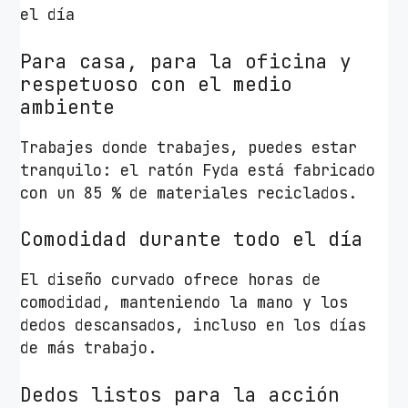
o
el día
/
H
Para casa, para la oficina y
a
respetuoso con el medio
s
ambiente
t
Trabajes donde trabajes, puedes estar
a
tranquilo: el ratón Fyda está fabricado
5
con un 85 % de materiales reciclados.
0
0
Comodidad durante todo el día
0
D
El diseño curvado ofrece horas de
P
comodidad, manteniendo la mano y los
I
dedos descansados, incluso en los días
c
de más trabajo.
a
n
Dedos listos para la acción
t