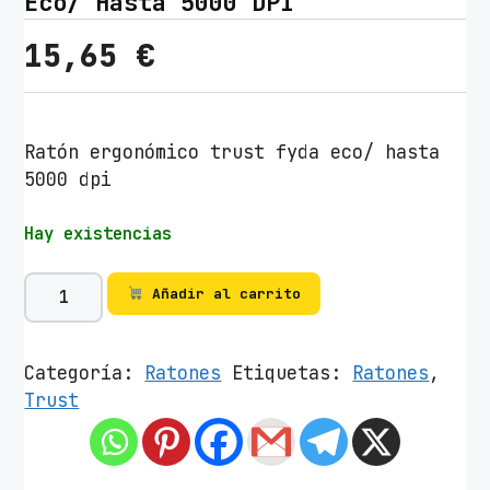
Eco/ Hasta 5000 DPI
15,65
€
Ratón ergonómico trust fyda eco/ hasta
5000 dpi
Hay existencias
R
Añadir al carrito
a
t
ó
Categoría:
Ratones
Etiquetas:
Ratones
,
n
Trust
E
r
g