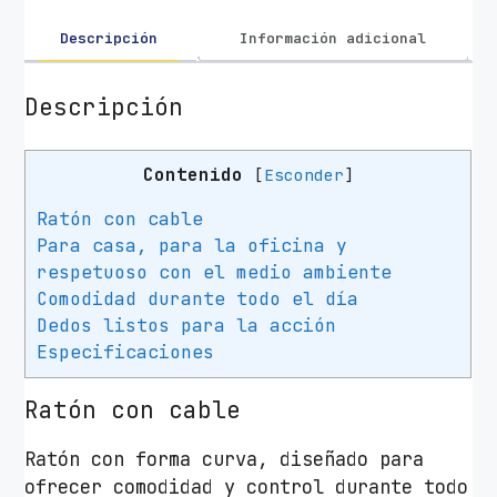
o
n
Descripción
Información adicional
ó
m
Descripción
i
c
Contenido
[
Esconder
]
o
T
Ratón con cable
r
Para casa, para la oficina y
u
respetuoso con el medio ambiente
s
Comodidad durante todo el día
t
Dedos listos para la acción
F
Especificaciones
y
d
Ratón con cable
a
E
Ratón con forma curva, diseñado para
c
ofrecer comodidad y control durante todo