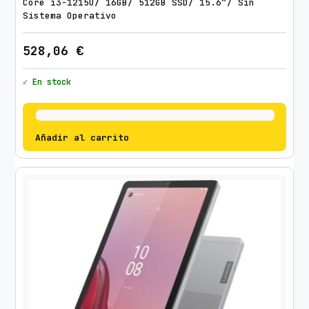
Core i3-1215U/ 16GB/ 512GB SSD/ 15.6″/ Sin
Sistema Operativo
528,06
€
✓ En stock
Añadir al carrito