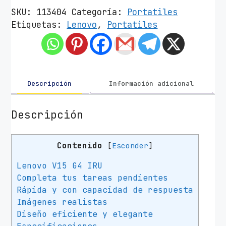
t
SKU:
113404
Categoría:
Portatiles
á
Etiquetas:
Lenovo
,
Portatiles
t
i
l
L
e
Descripción
Información adicional
n
o
Descripción
v
o
Contenido
[
Esconder
]
V
1
Lenovo V15 G4 IRU
5
Completa tus tareas pendientes
G
Rápida y con capacidad de respuesta
4
Imágenes realistas
I
Diseño eficiente y elegante
R