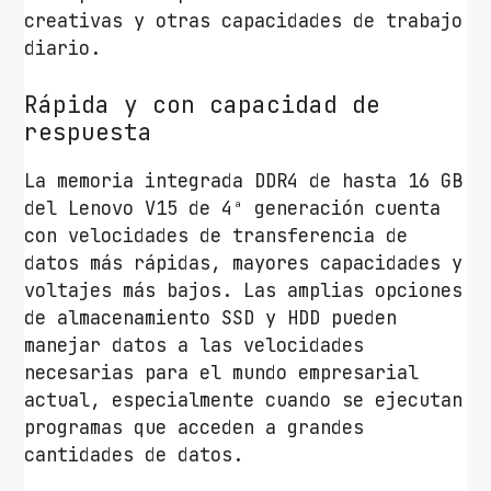
creativas y otras capacidades de trabajo
r
diario.
e
i
Rápida y con capacidad de
3
respuesta
-
1
La memoria integrada DDR4 de hasta 16 GB
3
del Lenovo V15 de 4ª generación cuenta
1
con velocidades de transferencia de
5
datos más rápidas, mayores capacidades y
U
voltajes más bajos. Las amplias opciones
/
de almacenamiento SSD y HDD pueden
1
manejar datos a las velocidades
6
necesarias para el mundo empresarial
G
actual, especialmente cuando se ejecutan
B
programas que acceden a grandes
/
cantidades de datos.
5
1