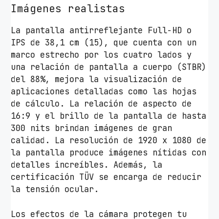
Imágenes realistas
2
G
La pantalla antirreflejante Full-HD o
B
IPS de 38,1 cm (15), que cuenta con un
S
marco estrecho por los cuatro lados y
S
una relación de pantalla a cuerpo (STBR)
D
del 88%, mejora la visualización de
/
aplicaciones detalladas como las hojas
1
de cálculo. La relación de aspecto de
5
16:9 y el brillo de la pantalla de hasta
.
300 nits brindan imágenes de gran
6
calidad. La resolución de 1920 x 1080 de
"
la pantalla produce imágenes nítidas con
/
detalles increíbles. Además, la
S
certificación TÜV se encarga de reducir
i
la tensión ocular.
n
S
Los efectos de la cámara protegen tu