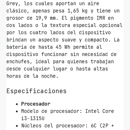
t
Grey, los cuales aportan un aire
i
clásico, apenas pesa 1,65 kg y tiene un
d
grosor de 19,9 mm. El pigmento IMR en
a
dos lados o la textura especial opcional
d
por los cuatro lados del dispositivo
brindan un aspecto suave y compacto. La
batería de hasta 45 Wh permite al
dispositivo funcionar sin necesidad de
enchufes, ideal para quienes trabajan
desde cualquier lugar o hasta altas
horas de la noche.
Especificaciones
Procesador
Modelo de procesador: Intel Core
i3-1315U
Núcleos del procesador: 6C (2P +