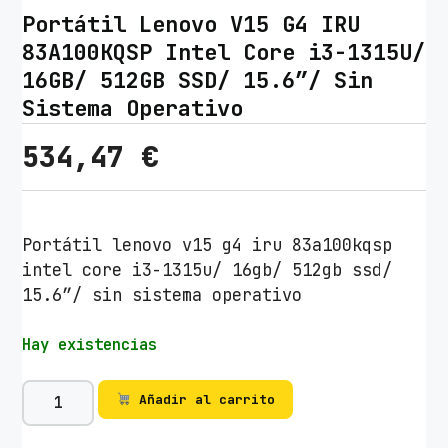
Portátil Lenovo V15 G4 IRU
83A100KQSP Intel Core i3-1315U/
16GB/ 512GB SSD/ 15.6″/ Sin
Sistema Operativo
534,47
€
Portátil lenovo v15 g4 iru 83a100kqsp
intel core i3-1315u/ 16gb/ 512gb ssd/
15.6″/ sin sistema operativo
Hay existencias
P
Añadir al carrito
o
r