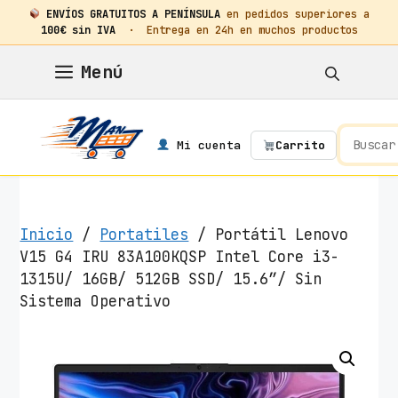
ENVÍOS GRATUITOS A PENÍNSULA
en pedidos superiores a
100€ sin IVA
· Entrega en 24h en muchos productos
Saltar
Menú
al
contenido
Mi cuenta
Carrito
Inicio
/
Portatiles
/ Portátil Lenovo
V15 G4 IRU 83A100KQSP Intel Core i3-
1315U/ 16GB/ 512GB SSD/ 15.6″/ Sin
Sistema Operativo