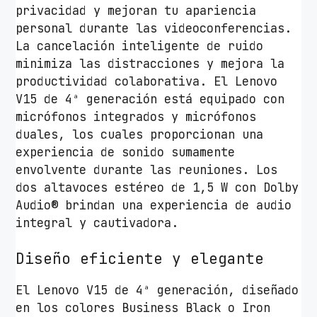
i
privacidad y mejoran tu apariencia
s
personal durante las videoconferencias.
t
La cancelación inteligente de ruido
e
minimiza las distracciones y mejora la
m
productividad colaborativa. El Lenovo
a
V15 de 4ª generación está equipado con
O
micrófonos integrados y micrófonos
p
duales, los cuales proporcionan una
e
experiencia de sonido sumamente
r
envolvente durante las reuniones. Los
a
dos altavoces estéreo de 1,5 W con Dolby
t
Audio® brindan una experiencia de audio
i
integral y cautivadora.
v
o
Diseño eficiente y elegante
c
a
El Lenovo V15 de 4ª generación, diseñado
n
en los colores Business Black o Iron