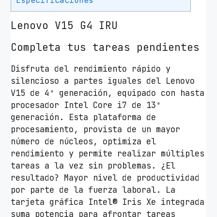
Especificaciones
U
8
Lenovo V15 G4 IRU
3
A
Completa tus tareas pendientes
1
Disfruta del rendimiento rápido y
0
silencioso a partes iguales del Lenovo
0
V15 de 4ª generación, equipado con hasta
K
procesador Intel Core i7 de 13ª
Q
generación. Esta plataforma de
S
procesamiento, provista de un mayor
P
número de núcleos, optimiza el
I
rendimiento y permite realizar múltiples
n
tareas a la vez sin problemas. ¿El
t
resultado? Mayor nivel de productividad
e
por parte de la fuerza laboral. La
l
tarjeta gráfica Intel® Iris Xe integrada
C
suma potencia para afrontar tareas
o