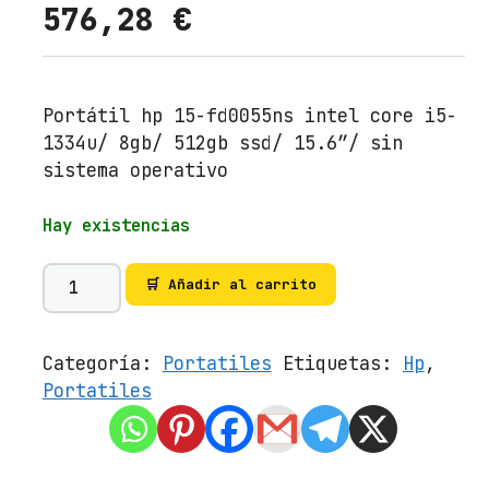
576,28
€
Portátil hp 15-fd0055ns intel core i5-
1334u/ 8gb/ 512gb ssd/ 15.6″/ sin
sistema operativo
Hay existencias
P
🛒 Añadir al carrito
o
r
t
Categoría:
Portatiles
Etiquetas:
Hp
,
á
Portatiles
t
i
l