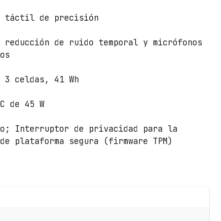
t
l táctil de precisión
i
d
n reducción de ruido temporal y micrófonos
a
dos
d
, 3 celdas, 41 Wh
AC de 45 W
no; Interruptor de privacidad para la
 de plataforma segura (firmware TPM)