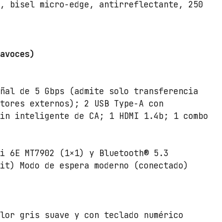
l, bisel micro-edge, antirreflectante, 250
i
s
t
e
tavoces)
m
a
O
eñal de 5 Gbps (admite solo transferencia
p
itores externos); 2 USB Type-A con
e
pin inteligente de CA; 1 HDMI 1.4b; 1 combo
r
a
t
Fi 6E MT7902 (1×1) y Bluetooth® 5.3
i
bit) Modo de espera moderno (conectado)
v
o
c
a
olor gris suave y con teclado numérico
n