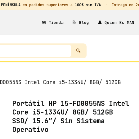
 PENÍNSULA
en pedidos superiores a
100€ sin IVA
· Entrega en 24h
🏪
📝
👤
Tienda
Blog
Quién Es MAN
D0055NS Intel Core i5-1334U/ 8GB/ 512GB
Portátil HP 15-FD0055NS Intel
Core i5-1334U/ 8GB/ 512GB
SSD/ 15.6″/ Sin Sistema
Operativo