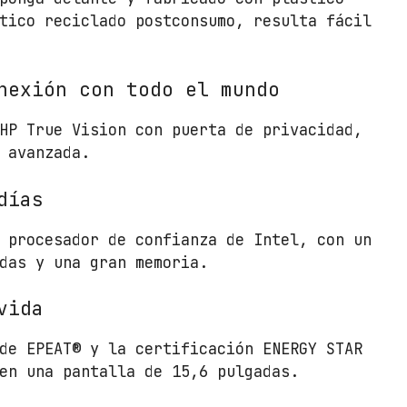
C
tico reciclado postconsumo, resulta fácil
o
r
e
nexión con todo el mundo
i
5
HP True Vision con puerta de privacidad,
-
 avanzada.
1
3
días
3
4
 procesador de confianza de Intel, con un
U
das y una gran memoria.
/
8
vida
G
B
de EPEAT® y la certificación ENERGY STAR
/
en una pantalla de 15,6 pulgadas.
5