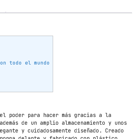
H
P
1
5
-
F
D
0
con todo el mundo
0
5
5
N
S
I
n
el poder para hacer más gracias a la
t
además de un amplio almacenamiento y unos
e
egante y cuidadosamente diseñado. Creado
l
ponga delante y fabricado con plástico