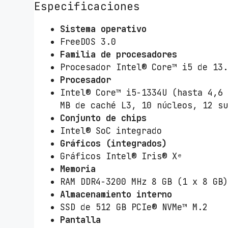
Especificaciones
Sistema operativo
FreeDOS 3.0
Familia de procesadores
Procesador Intel® Core™ i5 de 13
Procesador
Intel® Core™ i5-1334U (hasta 4,6
MB de caché L3, 10 núcleos, 12 s
Conjunto de chips
Intel® SoC integrado
Gráficos (integrados)
Gráficos Intel® Iris® Xᵉ
Memoria
RAM DDR4-3200 MHz 8 GB (1 x 8 GB
Almacenamiento interno
SSD de 512 GB PCIe® NVMe™ M.2
Pantalla