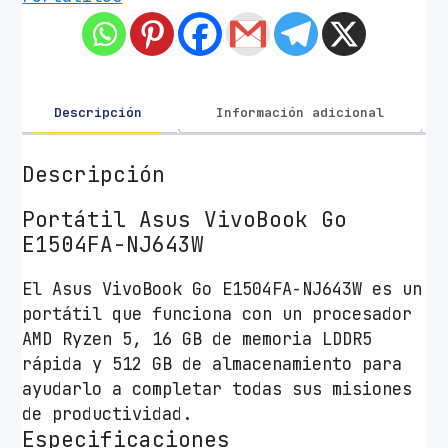
t
i
l
A
s
Descripción
Información adicional
u
s
Descripción
V
i
Portátil Asus VivoBook Go
v
E1504FA-NJ643W
o
El Asus VivoBook Go E1504FA-NJ643W es un
B
portátil que funciona con un procesador
o
AMD Ryzen 5, 16 GB de memoria LDDR5
o
rápida y 512 GB de almacenamiento para
k
ayudarlo a completar todas sus misiones
G
de productividad.
o
Especificaciones
E