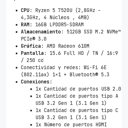
1
CPU
: Ryzen 5 7520U (2,8GHz –
5
4,3GHz, 4 Núcleos , 4MB)
0
RAM
: 16GB LPDDR5-SDRAM
4
Almacenamiento
: 512GB SSD M.2 NVMe™
F
PCIe® 3.0
A
Gráfica
: AMD Radeon 610M
-
Pantalla
: 15.6 Full HD / TN / 16:9
N
/ 250 cd
J
Conectividad y redes: Wi-Fi 6E
6
(802.11ax) 1×1 + Bluetooth® 5.3
4
Conexiones
:
3
1x Cantidad de puertos USB 2.0
W
1x Cantidad de puertos tipo A
R
USB 3.2 Gen 1 (3.1 Gen 1)
y
1x Cantidad de puertos tipo C
z
USB 3.2 Gen 1 (3.1 Gen 1)
e
1x Número de puertos HDMI
n