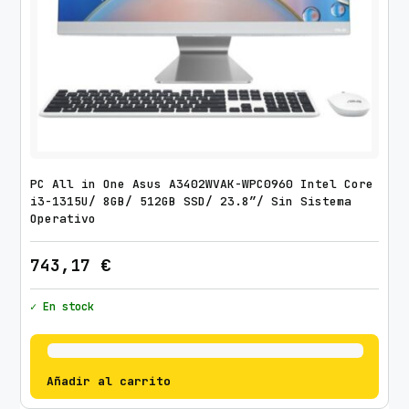
PC All in One Asus A3402WVAK-WPC0960 Intel Core
i3-1315U/ 8GB/ 512GB SSD/ 23.8″/ Sin Sistema
Operativo
743,17
€
✓ En stock
Añadir al carrito