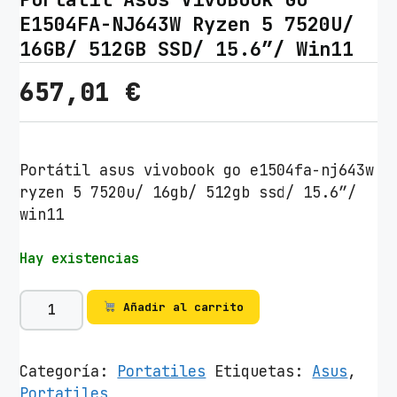
E1504FA-NJ643W Ryzen 5 7520U/
16GB/ 512GB SSD/ 15.6″/ Win11
657,01
€
Portátil asus vivobook go e1504fa-nj643w
ryzen 5 7520u/ 16gb/ 512gb ssd/ 15.6″/
win11
Hay existencias
P
Añadir al carrito
o
r
t
Categoría:
Portatiles
Etiquetas:
Asus
,
á
Portatiles