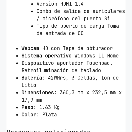
Versión HDMI 1.4
5
Combo de salida de auriculares
7
/ micrófono del puerto Si
5
Tipo de puerto de carga Toma
2
de entrada de CC
0
U
Webcam
HD con Tapa de obturador
/
Sistema operativo
Windows 11 Home
1
Dispositivo apuntador Touchpad,
6
Retroiluminación de teclado
G
Batería
: 42WHrs, 3 Celdas, Ion de
B
Litio
/
Dimensiones
: 360,3 mm x 232,5 mm x
5
17,9 mm
1
Peso
: 1.63 Kg
2
Color
: Plata
G
B
S