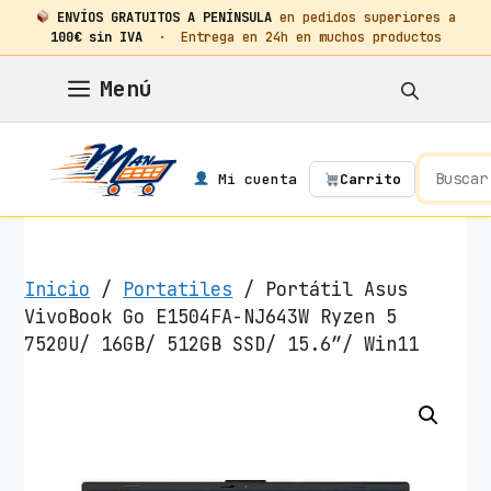
ENVÍOS GRATUITOS A PENÍNSULA
en pedidos superiores a
100€ sin IVA
· Entrega en 24h en muchos productos
Saltar
Menú
al
contenido
Mi cuenta
Carrito
Inicio
/
Portatiles
/ Portátil Asus
VivoBook Go E1504FA-NJ643W Ryzen 5
7520U/ 16GB/ 512GB SSD/ 15.6″/ Win11