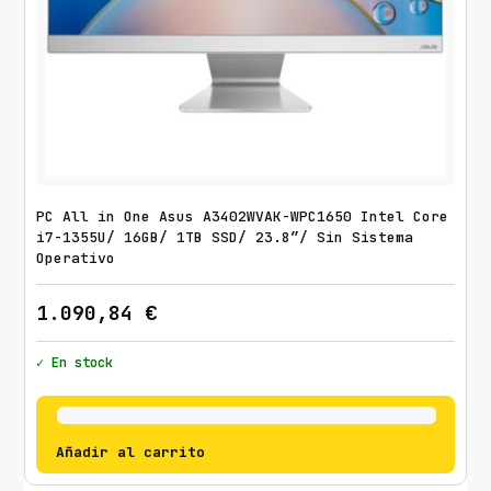
n
1
1
c
a
n
t
i
PC All in One Asus A3402WVAK-WPC1650 Intel Core
d
i7-1355U/ 16GB/ 1TB SSD/ 23.8″/ Sin Sistema
a
Operativo
d
1.090,84
€
✓ En stock
Añadir al carrito