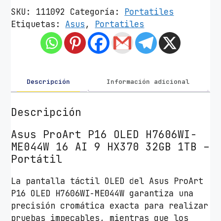
t
SKU:
111092
Categoría:
Portatiles
á
Etiquetas:
Asus
,
Portatiles
t
i
l
A
s
Descripción
Información adicional
u
s
Descripción
P
r
Asus ProArt P16 OLED H7606WI-
o
ME044W 16 AI 9 HX370 32GB 1TB –
A
Portátil
r
La pantalla táctil OLED del Asus ProArt
t
P16 OLED H7606WI-ME044W garantiza una
P
precisión cromática exacta para realizar
1
pruebas impecables, mientras que los
6