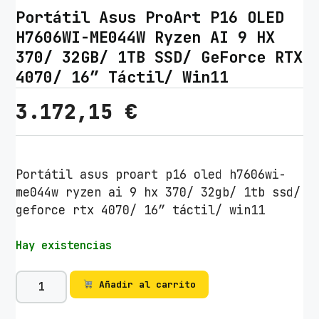
Portátil Asus ProArt P16 OLED
H7606WI-ME044W Ryzen AI 9 HX
370/ 32GB/ 1TB SSD/ GeForce RTX
4070/ 16″ Táctil/ Win11
3.172,15
€
Portátil asus proart p16 oled h7606wi-
me044w ryzen ai 9 hx 370/ 32gb/ 1tb ssd/
geforce rtx 4070/ 16″ táctil/ win11
Hay existencias
P
Añadir al carrito
o
r