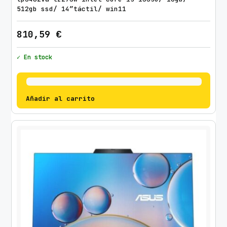
512gb ssd/ 14″táctil/ win11
810,59
€
✓ En stock
Añadir al carrito