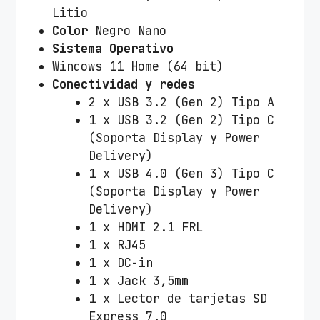
Litio
/
Color
Negro Nano
1
Sistema Operativo
T
Windows 11 Home (64 bit)
B
Conectividad y redes
S
2 x USB 3.2 (Gen 2) Tipo A
S
1 x USB 3.2 (Gen 2) Tipo C
D
(Soporta Display y Power
/
Delivery)
G
1 x USB 4.0 (Gen 3) Tipo C
e
(Soporta Display y Power
F
Delivery)
o
1 x HDMI 2.1 FRL
r
1 x RJ45
c
1 x DC-in
e
1 x Jack 3,5mm
R
1 x Lector de tarjetas SD
T
Express 7.0