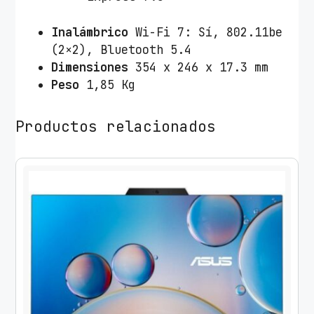
X
4
Inalámbrico
Wi-Fi 7: Sí, 802.11be
0
(2×2), Bluetooth 5.4
7
Dimensiones
354 x 246 x 17.3 mm
0
Peso
1,85 Kg
/
1
6
Productos relacionados
"
T
á
c
t
i
l
/
W
i