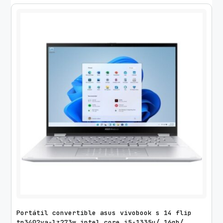
Portátil convertible asus vivobook s 14 flip
tp3402va-lz273w intel core i5-1335u/ 16gb/