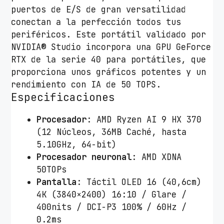
puertos de E/S de gran versatilidad
O
conectan a la perfección todos tus
L
periféricos. Este portátil validado por
E
NVIDIA® Studio incorpora una GPU GeForce
D
RTX de la serie 40 para portátiles, que
H
proporciona unos gráficos potentes y un
7
rendimiento con IA de 50 TOPS.
6
Especificaciones
0
6
Procesador
: AMD Ryzen AI 9 HX 370
W
(12 Núcleos, 36MB Caché, hasta
I
5.10GHz, 64-bit)
-
Procesador neuronal
: AMD XDNA
M
50TOPs
E
Pantalla
: Táctil OLED 16 (40,6cm)
0
4K (3840×2400) 16:10 / Glare /
4
400nits / DCI-P3 100% / 60Hz /
4
0.2ms
W