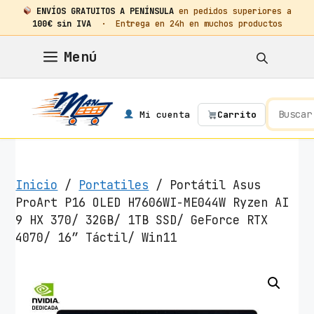
ENVÍOS GRATUITOS A PENÍNSULA
en pedidos superiores a
100€ sin IVA
· Entrega en 24h en muchos productos
Saltar
Menú
al
contenido
Mi cuenta
Carrito
Inicio
/
Portatiles
/ Portátil Asus
ProArt P16 OLED H7606WI-ME044W Ryzen AI
9 HX 370/ 32GB/ 1TB SSD/ GeForce RTX
4070/ 16″ Táctil/ Win11