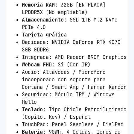
Memoria RAM
: 32GB [EN PLACA]
R
LPDDR5X (No ampliable)
y
Almacenamiento
: SSD 1TB M.2 NVMe
z
PCIe 4.0
e
Tarjeta gráfica
n
Dedicada: NVIDIA GeForce RTX 4070
A
8GB GDDR6
I
Integrada: AMD Radeon 890M Graphics
9
Webcam
FHD: Sí (Con IR)
H
Audio: Altavoces / Micrófono
X
incorporado con soporte para
3
Cortana / Smart Amp / Harman Kardon
7
Seguridad: Módulo TPM / Windows
0
Hello
/
Teclado
: Tipo Chicle Retroiluminado
3
(Copilot Key) / Español
2
TouchPad: Panel Seamless / DialPad
G
Batería
: 90Wh, 4 Celdas, Iones de
B