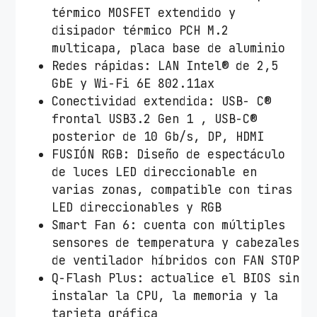
U
térmico MOSFET extendido y
S
disipador térmico PCH M.2
P
multicapa, placa base de aluminio
R
Redes rápidas: LAN Intel® de 2,5
O
GbE y Wi-Fi 6E 802.11ax
S
Conectividad extendida: USB- C®
o
frontal USB3.2 Gen 1 , USB-C®
c
posterior de 10 Gb/s, DP, HDMI
k
FUSIÓN RGB: Diseño de espectáculo
e
de luces LED direccionable en
t
varias zonas, compatible con tiras
1
LED direccionables y RGB
7
Smart Fan 6: cuenta con múltiples
0
sensores de temperatura y cabezales
0
de ventilador híbridos con FAN STOP
/
Q-Flash Plus: actualice el BIOS sin
M
instalar la CPU, la memoria y la
i
tarjeta gráfica