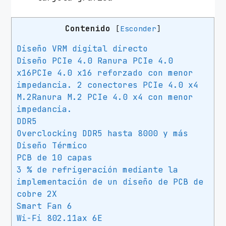
n
i
Contenido
[
Esconder
]
-
I
Diseño VRM digital directo
T
Diseño PCIe 4.0 Ranura PCIe 4.0
X
x16PCIe 4.0 x16 reforzado con menor
c
impedancia. 2 conectores PCIe 4.0 x4
a
M.2Ranura M.2 PCIe 4.0 x4 con menor
n
impedancia.
t
DDR5
Overclocking DDR5 hasta 8000 y más
i
Diseño Térmico
d
PCB de 10 capas
a
3 % de refrigeración mediante la
d
implementación de un diseño de PCB de
cobre 2X
Smart Fan 6
Wi-Fi 802.11ax 6E