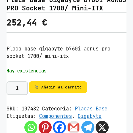
PRO Socket 1700/ Mini-ITX
252,44
€
Placa base gigabyte b760i aorus pro
socket 1700/ mini-itx
Hay existencias
P
Añadir al carrito
l
a
c
SKU:
107482
Categoría:
Placas Base
a
Etiquetas:
Componentes
,
Gigabyte
B
a