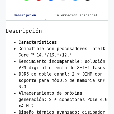
s
e
G
Descripción
Información adicional
i
g
Descripción
a
b
Características
y
Compatible con procesadores Intel®
t
Core ™ 14.º/13.º/12.º
e
Rendimiento incomparable: solución
B
VRM digital directa de 8+1+1 fases
7
DDR5 de doble canal: 2 * DIMM con
6
soporte para módulo de memoria XMP
0
3.0
I
Almacenamiento de próxima
A
generación: 2 * conectores PCIe 4.0
O
x4 M.2
R
Diseño térmico avanzado: disipador