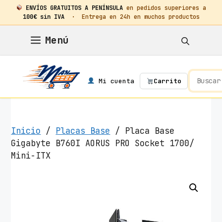
ENVÍOS GRATUITOS A PENÍNSULA
en pedidos superiores a
100€ sin IVA
· Entrega en 24h en muchos productos
Saltar
Menú
al
contenido
Mi cuenta
Carrito
Inicio
/
Placas Base
/ Placa Base
Gigabyte B760I AORUS PRO Socket 1700/
Mini-ITX