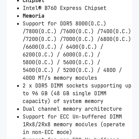
Chipset
Intel® B760 Express Chipset
Memoria
Support for DDR5 8000(O.C.)
/7800(O.C.) /7600(O.C.) /7400(O.C.)
/7200(O.C.) /7000(O.C.) /6800(O.C.)
/6600(O.C.) / 6400(O.C.) /
6200(O.C.) / 6000(O.C.) /
5800(O.C.) / 5600(O.C.) /
5400(O.C.) / 5200(O.C.) / 4800 /
4000 MT/s memory modules
2 x DDR5 DIMM sockets supporting up
to 96 GB (48 GB single DIMM
capacity) of system memory
Dual channel memory architecture
Support for ECC Un-buffered DIMM
1Rx8/2Rx8 memory modules (operate
in non-ECC mode)