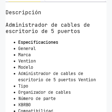
r
d
Descripción
e
C
Administrador de cables de
a
escritorio de 5 puertos
b
l
Especificaciones
e
General
s
Marca
e
Vention
n
Modelo
E
Administrador de cables de
s
escritorio de 5 puertos Vention
p
Tipo
i
Organizador de cables
r
Número de parte
a
KBRB0
l
Compatibilidad