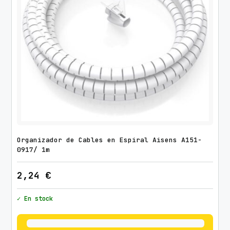
t
o
s
c
a
n
t
i
d
a
d
Organizador de Cables en Espiral Aisens A151-
0917/ 1m
2,24
€
✓ En stock