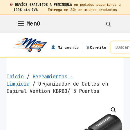
ENVÍOS GRATUITOS A PENÍNSULA
en pedidos superiores a
100€ sin IVA
· Entrega en 24h en muchos productos
Saltar
Menú
al
contenido
Mi cuenta
Carrito
Inicio
/
Herramientas -
Limpieza
/ Organizador de Cables en
Espiral Vention KBRB0/ 5 Puertos