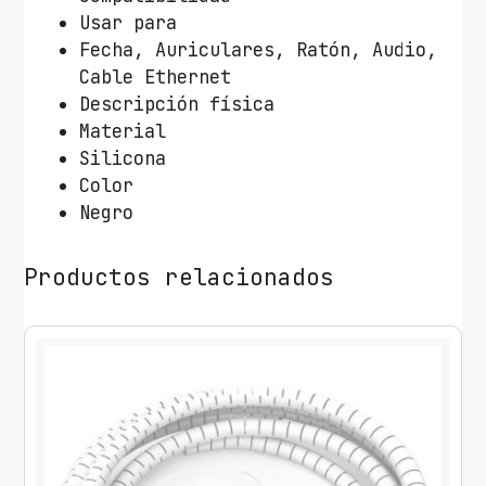
V
Usar para
e
Fecha, Auriculares, Ratón, Audio,
n
Cable Ethernet
t
Descripción física
i
Material
o
Silicona
n
Color
K
Negro
B
R
Productos relacionados
B
0
/
5
P
u
e
r