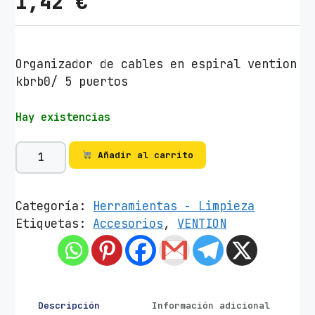
1,42
€
Organizador de cables en espiral vention
kbrb0/ 5 puertos
Hay existencias
O
Añadir al carrito
r
g
a
Categoría:
Herramientas - Limpieza
n
Etiquetas:
Accesorios
,
VENTION
i
z
a
d
o
Descripción
Información adicional