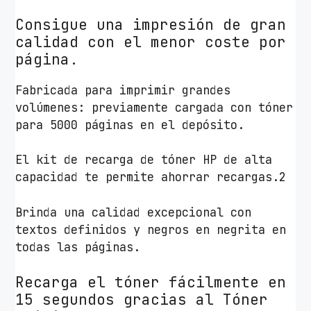
r
Consigue una impresión de gran
j
calidad con el menor coste por
e
página.
t
T
Fabricada para imprimir grandes
a
volúmenes: previamente cargada con tóner
n
para 5000 páginas en el depósito.
k
1
El kit de recarga de tóner HP de alta
6
capacidad te permite ahorrar recargas.2
0
4
Brinda una calidad excepcional con
w
textos definidos y negros en negrita en
W
todas las páginas.
i
F
Recarga el tóner fácilmente en
i
15 segundos gracias al Tóner
/