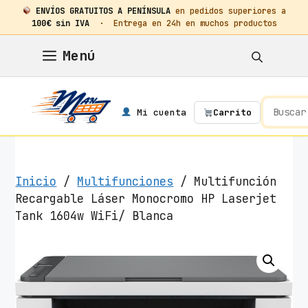
ENVÍOS GRATUITOS A PENÍNSULA
en pedidos superiores a
100€ sin IVA
· Entrega en 24h en muchos productos
Saltar
Menú
al
contenido
Mi cuenta
Carrito
Inicio
/
Multifunciones
/ Multifunción
Recargable Láser Monocromo HP Laserjet
Tank 1604w WiFi/ Blanca