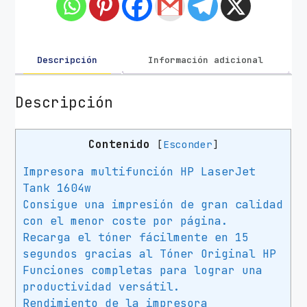
u
n
c
i
Descripción
Información adicional
ó
n
Descripción
R
e
Contenido
[
Esconder
]
c
a
Impresora multifunción HP LaserJet
r
Tank 1604w
g
Consigue una impresión de gran calidad
a
con el menor coste por página.
b
Recarga el tóner fácilmente en 15
l
segundos gracias al Tóner Original HP
e
Funciones completas para lograr una
L
productividad versátil.
á
Rendimiento de la impresora