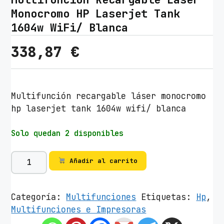
Monocromo HP Laserjet Tank
1604w WiFi/ Blanca
338,87
€
Multifunción recargable láser monocromo
hp laserjet tank 1604w wifi/ blanca
Solo quedan 2 disponibles
M
Añadir al carrito
u
l
t
Categoría:
Multifunciones
Etiquetas:
Hp
,
i
Multifunciones e Impresoras
f