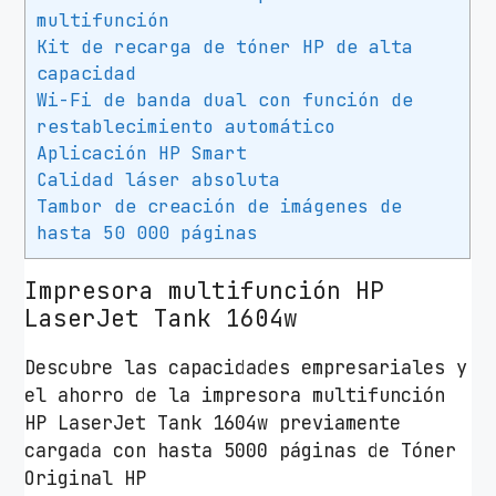
s
multifunción
e
Kit de recarga de tóner HP de alta
r
capacidad
Wi-Fi de banda dual con función de
M
restablecimiento automático
o
Aplicación HP Smart
n
Calidad láser absoluta
o
Tambor de creación de imágenes de
c
hasta 50 000 páginas
r
o
Impresora multifunción HP
m
LaserJet Tank 1604w
o
H
Descubre las capacidades empresariales y
P
el ahorro de la impresora multifunción
L
HP LaserJet Tank 1604w previamente
a
cargada con hasta 5000 páginas de Tóner
s
Original HP
e