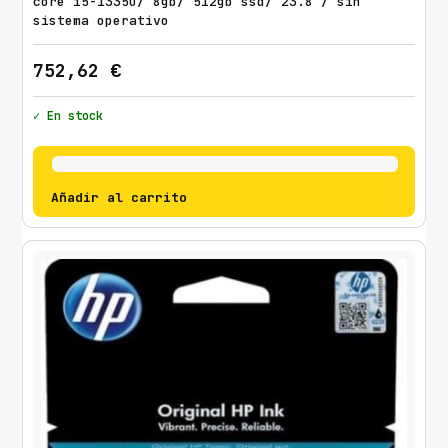
core i5-1335u/ 8gb/ 512gb ssd/ 23.8″/ sin
sistema operativo
752,62
€
✓ En stock
Añadir al carrito