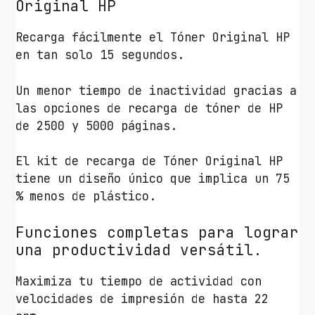
Original HP
B
l
Recarga fácilmente el Tóner Original HP
a
en tan solo 15 segundos.
n
c
Un menor tiempo de inactividad gracias a
a
las opciones de recarga de tóner de HP
c
de 2500 y 5000 páginas.
a
n
El kit de recarga de Tóner Original HP
t
tiene un diseño único que implica un 75
i
% menos de plástico.
d
a
Funciones completas para lograr
d
una productividad versátil.
Maximiza tu tiempo de actividad con
velocidades de impresión de hasta 22