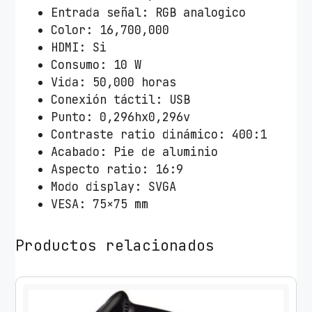
1
Entrada señal: RGB analogico
5
Color: 16,700,000
.
HDMI: Si
6
Consumo: 10 W
"
Vida: 50,000 horas
/
Conexión táctil: USB
T
Punto: 0,296hx0,296v
á
Contraste ratio dinámico: 400:1
c
Acabado: Pie de aluminio
t
Aspecto ratio: 16:9
i
Modo display: SVGA
l
VESA: 75×75 mm
c
a
Productos relacionados
n
t
i
d