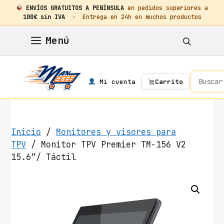
ENVÍOS GRATUITOS A PENÍNSULA
en pedidos superiores a
100€ sin IVA
· Entrega en 24h en muchos productos
Saltar
Menú
al
contenido
Mi cuenta
Carrito
Inicio
/
Monitores y visores para
TPV
/ Monitor TPV Premier TM-156 V2
15.6″/ Táctil