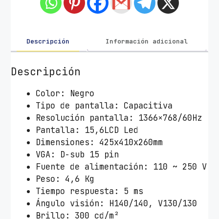
T
P
V
P
Descripción
Información adicional
r
e
Descripción
m
i
Color: Negro
e
Tipo de pantalla: Capacitiva
r
Resolución pantalla: 1366×768/60Hz
T
Pantalla: 15,6LCD Led
M
Dimensiones: 425x410x260mm
-
VGA: D-sub 15 pin
1
Fuente de alimentación: 110 ~ 250 V
5
Peso: 4,6 Kg
6
Tiempo respuesta: 5 ms
V
Ángulo visión: H140/140, V130/130
2
Brillo: 300 cd/m²