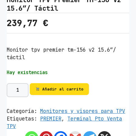
15.6″/ Táctil
239,77
€
Monitor tpv premier tm-156 v2 15.6″/
táctil
Hay existencias
M
Añadir al carrito
o
n
i
Categoría:
Monitores y visores para TPV
t
Etiquetas:
PREMIER
,
Terminal Pto Venta
o
TPV
r