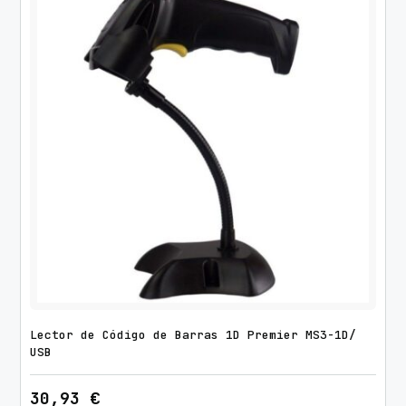
a
d
Lector de Código de Barras 1D Premier MS3-1D/
USB
30,93
€