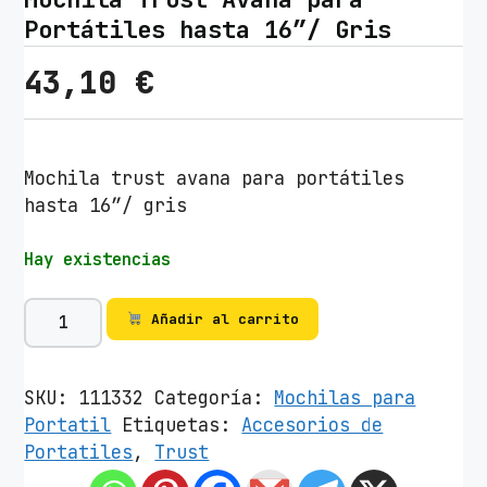
Portátiles hasta 16″/ Gris
43,10
€
Mochila trust avana para portátiles
hasta 16″/ gris
Hay existencias
M
Añadir al carrito
o
c
h
SKU:
111332
Categoría:
Mochilas para
i
Portatil
Etiquetas:
Accesorios de
l
Portatiles
,
Trust
a