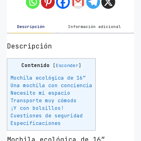
T
r
u
s
Descripción
Información adicional
t
A
Descripción
v
a
Contenido
[
Esconder
]
n
a
Mochila ecológica de 16”
p
Una mochila con conciencia
a
Necesito mi espacio
r
Transporte muy cómodo
a
¡Y con bolsillos!
P
Cuestiones de seguridad
o
Especificaciones
r
t
Mochila ecológica de 16”