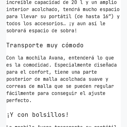
increíble capacidad de 20 l y un amplio
s
interior acolchado, tendrá mucho espacio
c
para llevar su portátil (de hasta 16”) y
a
todos los accesorios… ¡y aun así le
n
sobrará espacio de sobra!
t
i
Transporte muy cómodo
d
a
Con la mochila Avana, entenderá lo que
d
es la comodidad. Especialmente diseñada
para el confort, tiene una parte
posterior de malla acolchada suave y
correas de malla que se pueden regular
fácilmente para conseguir el ajuste
perfecto.
¡Y con bolsillos!