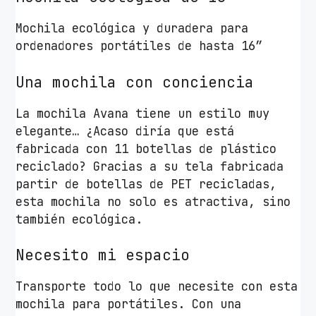
á
t
Mochila ecológica y duradera para
i
ordenadores portátiles de hasta 16”
l
Una mochila con conciencia
e
s
La mochila Avana tiene un estilo muy
h
elegante… ¿Acaso diría que está
a
fabricada con 11 botellas de plástico
s
reciclado? Gracias a su tela fabricada
t
partir de botellas de PET recicladas,
a
esta mochila no solo es atractiva, sino
1
también ecológica.
6
"
Necesito mi espacio
/
G
Transporte todo lo que necesite con esta
r
mochila para portátiles. Con una
i