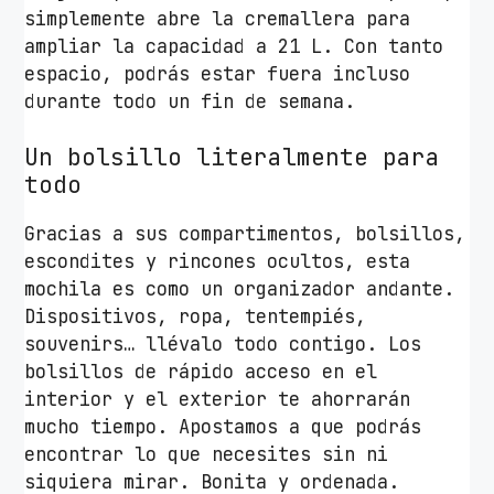
simplemente abre la cremallera para
5
ampliar la capacidad a 21 L. Con tanto
.
espacio, podrás estar fuera incluso
6
durante todo un fin de semana.
"
/
Un bolsillo literalmente para
A
todo
z
u
Gracias a sus compartimentos, bolsillos,
l
escondites y rincones ocultos, esta
y
mochila es como un organizador andante.
G
Dispositivos, ropa, tentempiés,
r
souvenirs… llévalo todo contigo. Los
i
bolsillos de rápido acceso en el
s
interior y el exterior te ahorrarán
c
mucho tiempo. Apostamos a que podrás
a
encontrar lo que necesites sin ni
n
siquiera mirar. Bonita y ordenada.
t