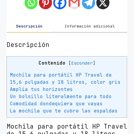
a
H
P
T
Descripción
Información adicional
r
a
Descripción
v
e
Contenido
[
Esconder
]
l
6
Mochila para portátil HP Travel de
B
15,6 pulgadas y 18 litros, color gris
8
Amplía tus horizontes
U
Un bolsillo literalmente para todo
6
Comodidad dondequiera que vayas
A
La mochila que te cubre las espaldas
A
p
Mochila para portátil HP Travel
a
de 15,6 pulgadas y 18 litros,