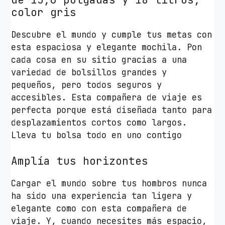
r
color gris
a
P
Descubre el mundo y cumple tus metas con
o
esta espaciosa y elegante mochila. Pon
r
cada cosa en su sitio gracias a una
t
variedad de bolsillos grandes y
á
pequeños, pero todos seguros y
t
accesibles. Esta compañera de viaje es
i
perfecta porque está diseñada tanto para
l
desplazamientos cortos como largos.
e
Lleva tu bolsa todo en uno contigo
s
h
Amplía tus horizontes
a
Cargar el mundo sobre tus hombros nunca
s
ha sido una experiencia tan ligera y
t
elegante como con esta compañera de
a
viaje. Y, cuando necesites más espacio,
1