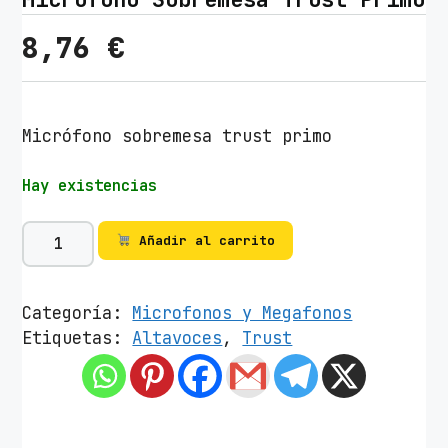
8,76
€
Micrófono sobremesa trust primo
Hay existencias
M
Añadir al carrito
i
c
r
Categoría:
Microfonos y Megafonos
ó
Etiquetas:
Altavoces
,
Trust
f
o
n
o