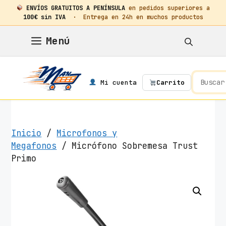
ENVÍOS GRATUITOS A PENÍNSULA
en pedidos superiores a
100€ sin IVA
· Entrega en 24h en muchos productos
Saltar
Menú
al
contenido
Mi cuenta
Carrito
Inicio
/
Microfonos y
Megafonos
/ Micrófono Sobremesa Trust
Primo