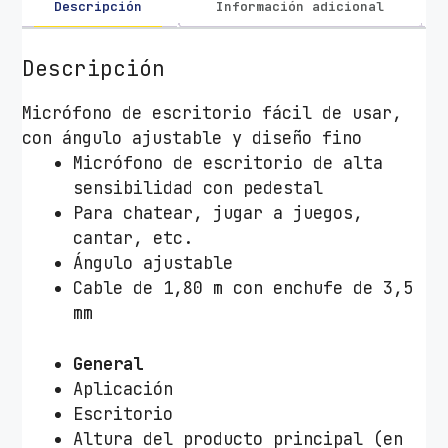
S
Descripción
Información adicional
o
b
Descripción
r
e
Micrófono de escritorio fácil de usar,
m
con ángulo ajustable y diseño fino
e
Micrófono de escritorio de alta
s
sensibilidad con pedestal
a
Para chatear, jugar a juegos,
T
cantar, etc.
r
Ángulo ajustable
u
Cable de 1,80 m con enchufe de 3,5
s
mm
t
P
General
r
Aplicación
i
Escritorio
m
Altura del producto principal (en