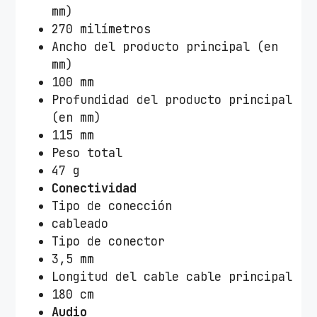
o
mm)
c
270 milímetros
a
Ancho del producto principal (en
n
mm)
t
100 mm
i
Profundidad del producto principal
d
(en mm)
a
115 mm
d
Peso total
47 g
Conectividad
Tipo de conección
cableado
Tipo de conector
3,5 mm
Longitud del cable cable principal
180 cm
Audio