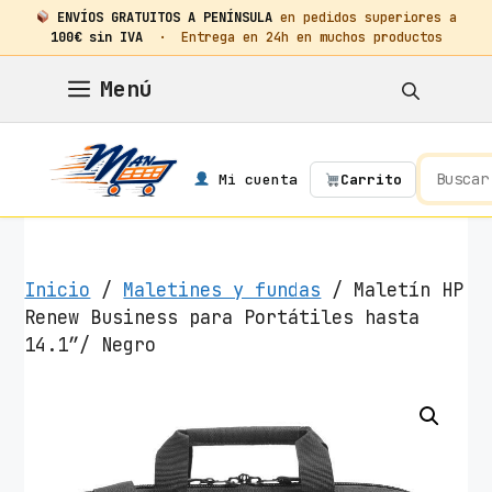
ENVÍOS GRATUITOS A PENÍNSULA
en pedidos superiores a
100€ sin IVA
· Entrega en 24h en muchos productos
Saltar
Menú
al
contenido
Mi cuenta
Carrito
Inicio
/
Maletines y fundas
/ Maletín HP
Renew Business para Portátiles hasta
14.1″/ Negro