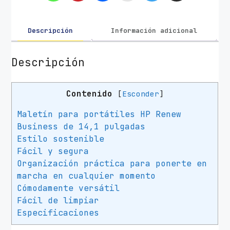
H
P
R
Descripción
Información adicional
e
n
Descripción
e
w
Contenido
[
Esconder
]
B
u
Maletín para portátiles HP Renew
s
Business de 14,1 pulgadas
i
Estilo sostenible
n
Fácil y segura
e
Organización práctica para ponerte en
s
marcha en cualquier momento
s
Cómodamente versátil
p
Fácil de limpiar
a
Especificaciones
r