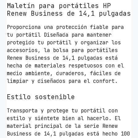
a
Maletín para portátiles HP
P
Renew Business de 14,1 pulgadas
o
Proporciona una protección fiable para
r
tu portátil Diseñada para mantener
t
protegido tu portátil y organizar los
á
accesorios, la bolsa para portátiles
t
Renew Business de 14,1 pulgadas está
i
hecha de materiales respetuosos con el
l
medio ambiente, duraderos, fáciles de
e
limpiar y diseñados para el confort.
s
h
Estilo sostenible
a
s
Transporta y protege tu portátil con
t
estilo y siéntete bien al hacerlo. El
a
material principal de la serie Renew
1
Business de 14,1 pulgadas está hecho 100
4