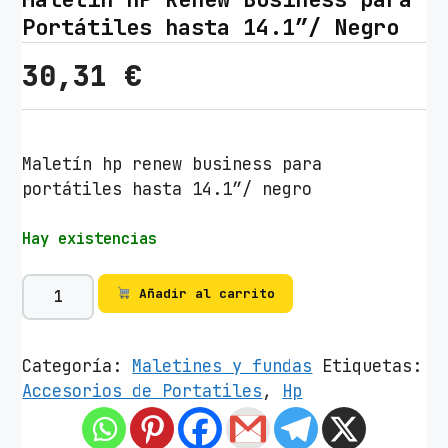
Portátiles hasta 14.1″/ Negro
30,31
€
Maletín hp renew business para
portátiles hasta 14.1″/ negro
Hay existencias
M
Añadir al carrito
a
l
e
Categoría:
Maletines y fundas
Etiquetas:
t
Accesorios de Portatiles
,
Hp
í
n