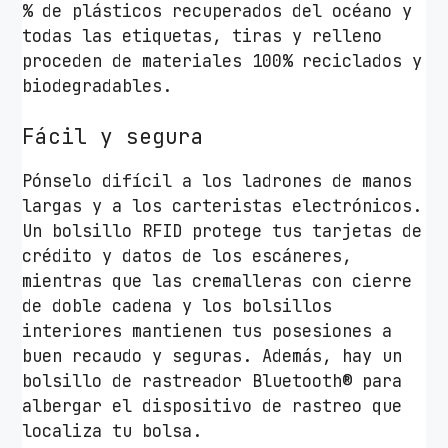
% de plásticos recuperados del océano y
.
todas las etiquetas, tiras y relleno
1
proceden de materiales 100% reciclados y
"
biodegradables.
/
N
Fácil y segura
e
g
Pónselo difícil a los ladrones de manos
r
largas y a los carteristas electrónicos.
o
Un bolsillo RFID protege tus tarjetas de
c
crédito y datos de los escáneres,
a
mientras que las cremalleras con cierre
n
de doble cadena y los bolsillos
t
interiores mantienen tus posesiones a
i
buen recaudo y seguras. Además, hay un
d
bolsillo de rastreador Bluetooth® para
a
albergar el dispositivo de rastreo que
d
localiza tu bolsa.