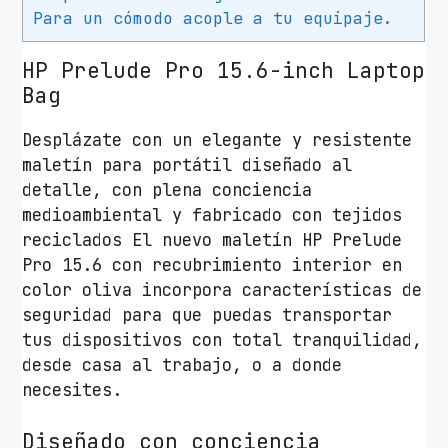
r
Para un cómodo acople a tu equipaje.
o
p
HP Prelude Pro 15.6-inch Laptop
a
Bag
r
Desplázate con un elegante y resistente
a
maletín para portátil diseñado al
P
detalle, con plena conciencia
o
medioambiental y fabricado con tejidos
r
reciclados El nuevo maletín HP Prelude
t
Pro 15.6 con recubrimiento interior en
á
color oliva incorpora características de
t
seguridad para que puedas transportar
i
tus dispositivos con total tranquilidad,
l
desde casa al trabajo, o a donde
e
necesites.
s
h
Diseñado con conciencia
a