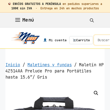
ENVÍOS GRATUITOS A PENÍNSULA
en pedidos superiores a
100€ sin IVA
· Entrega en 24h en muchos productos
Saltar
Menú
al
contenido
Mi cuenta
Carrito
Inicio
/
Maletines y fundas
/ Maletín HP
4Z514AA Prelude Pro para Portátiles
hasta 15.6″/ Gris