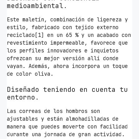
medioambiental.
s
t
Este maletín, combinación de ligereza y
a
estilo, fabricado con tejido externo
1
reciclado[1] en un 65 % y un acabado con
5
revestimiento impermeable, favorece que
.
los perfiles innovadores e inquietos
6
ofrezcan su mejor versión allí donde
"
vayan. Además, ahora incorpora un toque
/
de color oliva.
G
r
Diseñado teniendo en cuenta tu
i
entorno.
s
c
Las correas de los hombros son
a
ajustables y están almohadilladas de
n
manera que puedes moverte con facilidad
t
durante una jornada de gran actividad.
i