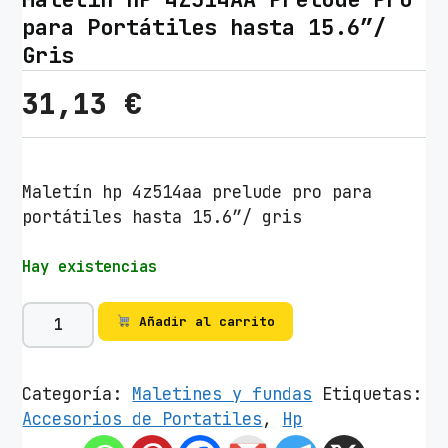
para Portátiles hasta 15.6″/
Gris
31,13
€
Maletín hp 4z514aa prelude pro para
portátiles hasta 15.6″/ gris
Hay existencias
M
Añadir al carrito
a
l
e
Categoría:
Maletines y fundas
Etiquetas:
t
Accesorios de Portatiles
,
Hp
í