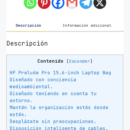
n
H
P
4
Descripción
Información adicional
Z
5
Descripción
1
4
Contenido
[
Esconder
]
A
A
HP Prelude Pro 15.6-inch Laptop Bag
P
Diseñado con conciencia
r
medioambiental.
e
Diseñado teniendo en cuenta tu
l
entorno.
u
Mantén la organización estés donde
d
estés.
e
Desplázate sin preocupaciones.
P
Disposición inteligente de cables.