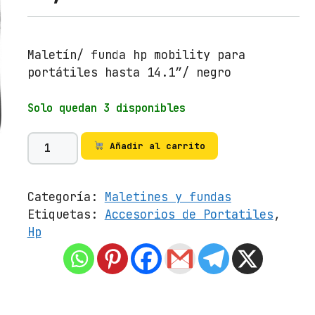
Maletín/ funda hp mobility para
portátiles hasta 14.1″/ negro
Solo quedan 3 disponibles
M
Añadir al carrito
a
l
e
Categoría:
Maletines y fundas
t
Etiquetas:
Accesorios de Portatiles
,
í
Hp
n
/
F
u