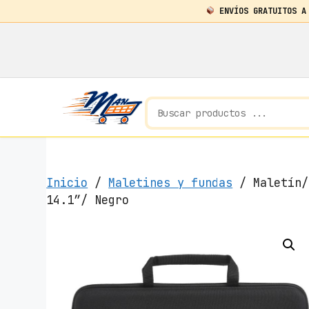
ENVÍOS GRATUITOS A
Saltar
al
contenido
Inicio
/
Maletines y fundas
/ Maletín/
14.1″/ Negro