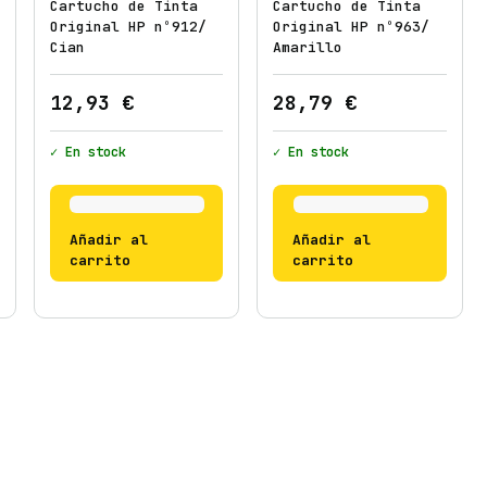
"
Cartucho de Tinta
Cartucho de Tinta
Original HP nº912/
Original HP nº963/
/
Cian
Amarillo
N
e
12,93
€
28,79
€
g
r
✓ En stock
✓ En stock
o
c
a
Añadir al
Añadir al
n
carrito
carrito
t
i
d
a
d