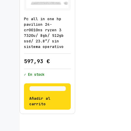
Pc all in one hp
pavilion 24-
cr0010ns ryzen 3
7320u/ 8gb/ 512gb
ssd/ 23.8″/ sin
sistema operativo
597,93
€
✓ En stock
Añadir al
carrito