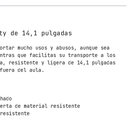
n
d
a
H
P
ty de 14,1 pulgadas
M
o
ortar mucho usos y abusos, aunque sea
b
ntras que facilitas su transporte a los
i
a, resistente y ligera de 14,1 pulgadas
l
fuera del aula.
i
t
y
p
chado
a
ierta de material resistente
r
 resistente
a
P
l