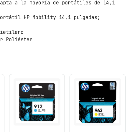
o
dapta a la mayoría de portátiles de 14,1
r
t
portátil HP Mobility 14,1 pulgadas;
á
t
lietileno
i
or Poliéster
l
e
s
h
a
s
t
a
1
4
.
1