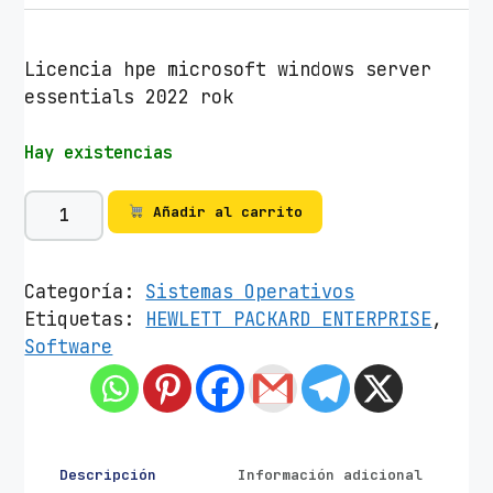
Licencia hpe microsoft windows server
essentials 2022 rok
Hay existencias
L
Añadir al carrito
i
c
e
Categoría:
Sistemas Operativos
n
Etiquetas:
HEWLETT PACKARD ENTERPRISE
,
c
Software
i
a
H
P
E
Descripción
Información adicional