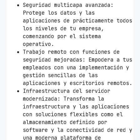
r
Seguridad multicapa avanzada:
v
Protege los datos y las
e
aplicaciones de prácticamente todos
r
los niveles de tu empresa,
E
comenzando por el sistema
s
operativo.
s
Trabajo remoto con funciones de
e
seguridad mejoradas: Empodera a tus
n
empleados con una implementación y
t
gestión sencillas de las
i
aplicaciones y escritorios remotos.
a
Infraestructura del servidor
l
modernizada: Transforma la
s
infraestructura y las aplicaciones
2
con soluciones flexibles como el
0
almacenamiento definido por
2
software y la conectividad de red y
2
una moderna plataforma de