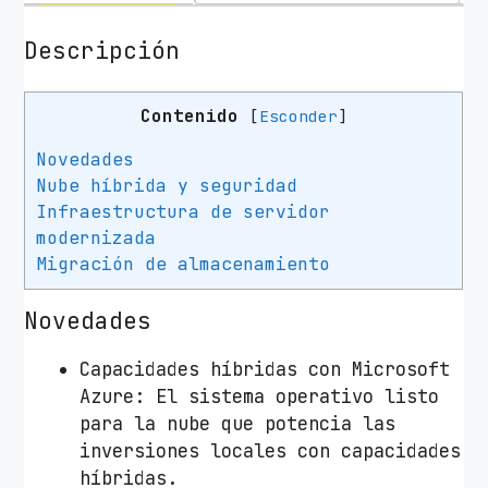
M
i
Descripción
c
r
Contenido
[
Esconder
]
o
s
Novedades
o
Nube híbrida y seguridad
f
Infraestructura de servidor
t
modernizada
W
Migración de almacenamiento
i
n
Novedades
d
o
Capacidades híbridas con Microsoft
w
Azure: El sistema operativo listo
s
para la nube que potencia las
S
inversiones locales con capacidades
e
híbridas.