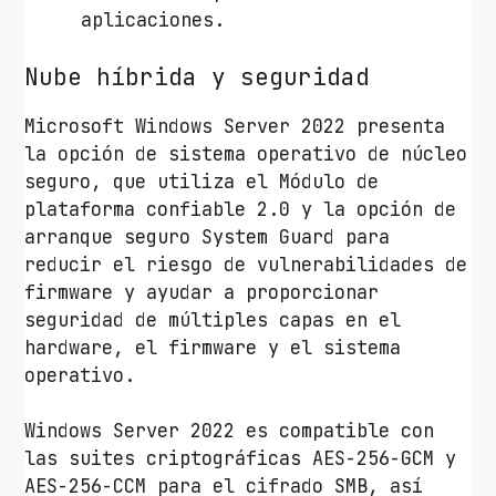
R
aplicaciones.
O
K
Nube híbrida y seguridad
c
Microsoft Windows Server 2022 presenta
a
la opción de sistema operativo de núcleo
n
seguro, que utiliza el Módulo de
t
plataforma confiable 2.0 y la opción de
i
arranque seguro System Guard para
d
reducir el riesgo de vulnerabilidades de
a
firmware y ayudar a proporcionar
d
seguridad de múltiples capas en el
hardware, el firmware y el sistema
operativo.
Windows Server 2022 es compatible con
las suites criptográficas AES-256-GCM y
AES-256-CCM para el cifrado SMB, así