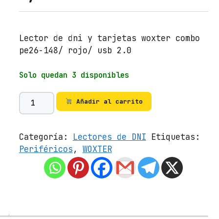
Lector de dni y tarjetas woxter combo
pe26-148/ rojo/ usb 2.0
Solo quedan 3 disponibles
L
Añadir al carrito
e
c
t
Categoría:
Lectores de DNI
Etiquetas:
o
Periféricos
,
WOXTER
r
d
e
D
N