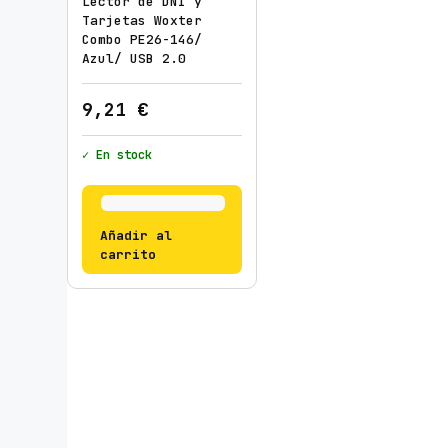
Lector de DNI y
Tarjetas Woxter
Combo PE26-146/
Azul/ USB 2.0
9,21
€
✓ En stock
Añadir al
carrito