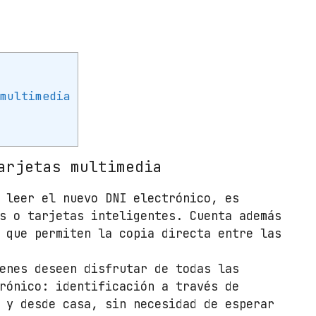
I
y
T
a
r
j
 multimedia
e
t
a
s
arjetas multimedia
W
o
 leer el nuevo DNI electrónico, es
x
 o tarjetas inteligentes. Cuenta además
t
 que permiten la copia directa entre las
e
r
enes deseen disfrutar de todas las
C
rónico: identificación a través de
o
 y desde casa, sin necesidad de esperar