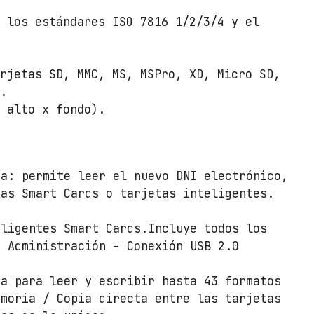
S
B
a los estándares ISO 7816 1/2/3/4 y el
2
.
0
arjetas SD, MMC, MS, MSPro, XD, Micro SD,
c
).
a
x alto x fondo).
n
t
i
ia: permite leer el nuevo DNI electrónico,
d
as Smart Cards o tarjetas inteligentes.
a
d
ligentes Smart Cards.Incluye todos los
a Administración – Conexión USB 2.0
ia para leer y escribir hasta 43 formatos
emoria / Copia directa entre las tarjetas