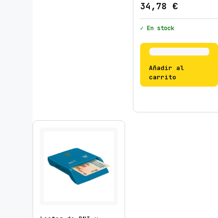
34,78
€
✓ En stock
Añadir al
carrito