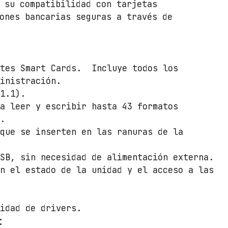
m
 su compatibilidad con tarjetas
b
ones bancarias seguras a través de
o
P
E
2
tes Smart Cards. Incluye todos los
6
inistración.
-
 1.1).
1
ra leer y escribir hasta 43 formatos
4
a.
8
 que se inserten en las ranuras de la
/
R
USB, sin necesidad de alimentación externa.
o
an el estado de la unidad y el acceso a las
j
o
/
sidad de drivers.
U
: