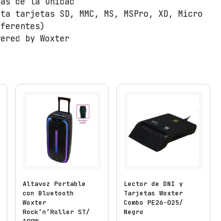
ras de la unidad
rta tarjetas SD, MMC, MS, MSPro, XD, Micro
iferentes)
wered by Woxter
Altavoz Portable
Lector de DNI y
con Bluetooth
Tarjetas Woxter
Woxter
Combo PE26-025/
Rock’n’Roller ST/
Negro