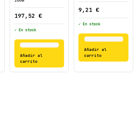
100W
9,21
€
197,52
€
✓ En stock
✓ En stock
Añadir al
Añadir al
carrito
carrito