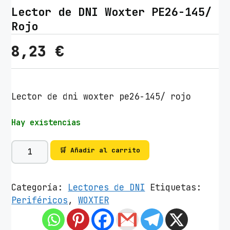
Lector de DNI Woxter PE26-145/
Rojo
8,23
€
Lector de dni woxter pe26-145/ rojo
Hay existencias
L
🛒 Añadir al carrito
e
c
t
Categoría:
Lectores de DNI
Etiquetas:
o
Periféricos
,
WOXTER
r
d