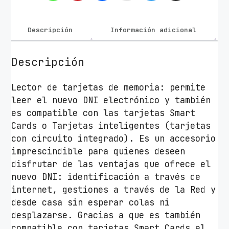
e
D
N
Descripción
Información adicional
I
W
Descripción
o
x
Lector de tarjetas de memoria: permite
t
leer el nuevo DNI electrónico y también
e
es compatible con las tarjetas Smart
r
Cards o Tarjetas inteligentes (tarjetas
P
con circuito integrado). Es un accesorio
E
imprescindible para quienes deseen
2
disfrutar de las ventajas que ofrece el
6
nuevo DNI: identificación a través de
-
internet, gestiones a través de la Red y
1
desde casa sin esperar colas ni
4
desplazarse. Gracias a que es también
5
compatible con tarjetas Smart Cards el