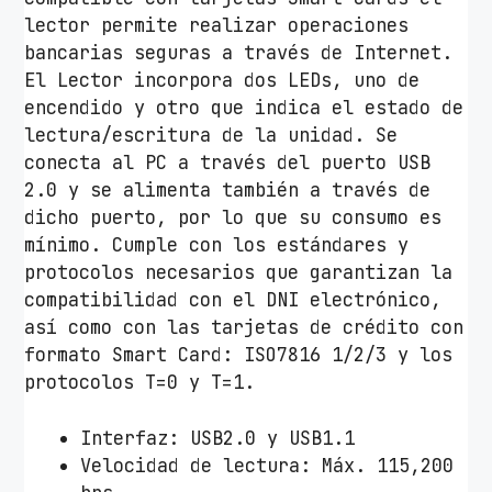
/
lector permite realizar operaciones
R
bancarias seguras a través de Internet.
o
El Lector incorpora dos LEDs, uno de
j
encendido y otro que indica el estado de
o
lectura/escritura de la unidad. Se
c
conecta al PC a través del puerto USB
a
2.0 y se alimenta también a través de
n
dicho puerto, por lo que su consumo es
t
mínimo. Cumple con los estándares y
i
protocolos necesarios que garantizan la
d
compatibilidad con el DNI electrónico,
a
así como con las tarjetas de crédito con
d
formato Smart Card: ISO7816 1/2/3 y los
protocolos T=0 y T=1.
Interfaz: USB2.0 y USB1.1
Velocidad de lectura: Máx. 115,200