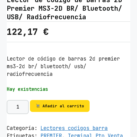
Premier MS3-2D BR/ Bluetooth/
USB/ Radiofrecuencia
122,17
€
Lector de código de barras 2d premier
ms3-2d br/ bluetooth/ usb/
radiofrecuencia
Hay existencias
L
Añadir al carrito
e
c
t
Categoría:
Lectores codigos barra
o
Etiquetas:
PREMIER
,
Terminal Pto Venta