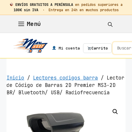
ENVÍOS GRATUITOS A PENÍNSULA
en pedidos superiores a
100€ sin IVA
· Entrega en 24h en muchos productos
Saltar
Menú
al
contenido
Mi cuenta
Carrito
Inicio
/
Lectores codigos barra
/ Lector
de Código de Barras 2D Premier MS3-2D
BR/ Bluetooth/ USB/ Radiofrecuencia