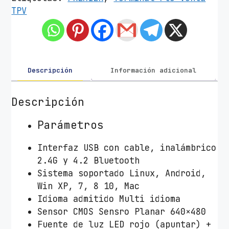
r
TPV
d
e
C
ó
d
Descripción
Información adicional
i
g
Descripción
o
d
Parámetros
e
Interfaz USB con cable, inalámbrico
B
2.4G y 4.2 Bluetooth
a
Sistema soportado Linux, Android,
r
Win XP, 7, 8 10, Mac
r
Idioma admitido Multi idioma
a
Sensor CMOS Sensro Planar 640×480
s
Fuente de luz LED rojo (apuntar) +
2