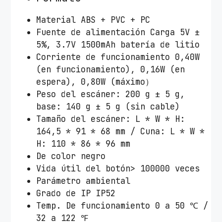
f
Material ABS + PVC + PC
r
Fuente de alimentación Carga 5V ±
e
5%, 3.7V 1500mAh batería de litio
c
Corriente de funcionamiento 0,40W
u
(en funcionamiento), 0,16W (en
e
espera), 0,80W (máximo）
n
Peso del escáner: 200 g ± 5 g,
c
base: 140 g ± 5 g (sin cable)
i
Tamaño del escáner: L * W * H:
a
164,5 * 91 * 68 mm / Cuna: L * W *
c
H: 110 * 86 * 96 mm
a
De color negro
n
Vida útil del botón> 100000 veces
t
Parámetro ambiental
i
Grado de IP IP52
d
Temp. De funcionamiento 0 a 50 ℃ /
a
32 a 122 ℉
d