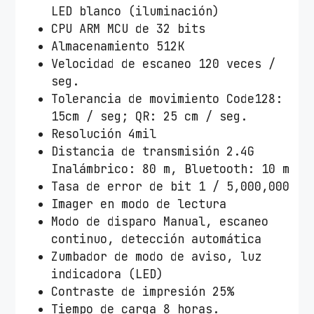
LED blanco (iluminación)
D
CPU ARM MCU de 32 bits
P
Almacenamiento 512K
r
Velocidad de escaneo 120 veces /
e
seg.
m
Tolerancia de movimiento Code128:
i
15cm / seg; QR: 25 cm / seg.
e
Resolución 4mil
r
Distancia de transmisión 2.4G
M
Inalámbrico: 80 m, Bluetooth: 10 m
S
Tasa de error de bit 1 / 5,000,000
3
Imager en modo de lectura
-
Modo de disparo Manual, escaneo
2
continuo, detección automática
D
Zumbador de modo de aviso, luz
B
indicadora (LED)
R
Contraste de impresión 25%
/
Tiempo de carga 8 horas.
B