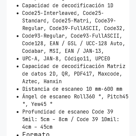
Capacidad de decodificación 1D
l
Code25-Interleaved, Code25-
u
Standard, Code25-Matri, Code39-
e
Regular, Code39-FullASCII, Code32,
t
Code93-Regular, Code93-FullASCII,
o
Code128, EAN / GSL / UCC-128 Auto,
o
Codabar, MSI, EAN / JAN-13,
t
UPC-A, JAN-8, Código11, UPCE0
h
Capacidad de decodificación Matriz
/
de datos 2D, QR, PDF417, Maxcode,
U
Aztec, Hanxin
S
Distancia de escaneo 10 mm-600 mm
B
Ángel de escaneo Roll360 °, Pitch45
/
°, Yew45 °
R
Profundidad de escaneo Code 39
a
5mil: 5cm – 8cm / Code 39 10mil:
d
4cm – 45cm
i
Formato
o