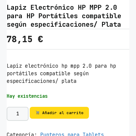
Lapiz Electrónico HP MPP 2.0
para HP Portátiles compatible
según especificaciones/ Plata
78,15
€
Lapiz electrónico hp mpp 2.0 para hp
portátiles compatible según
especificaciones/ plata
Hay existencias
L
Añadir al carrito
a
p
i
Categoría:
Punteros para Tablets