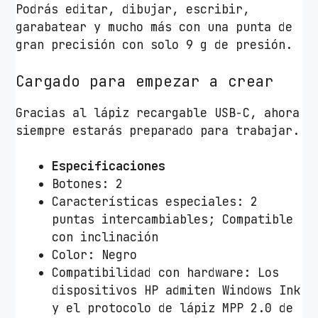
Podrás editar, dibujar, escribir,
c
garabatear y mucho más con una punta de
o
gran precisión con solo 9 g de presión.
m
p
Cargado para empezar a crear
a
t
Gracias al lápiz recargable USB-C, ahora
i
siempre estarás preparado para trabajar.
b
l
Especificaciones
e
Botones: 2
s
Características especiales: 2
e
puntas intercambiables; Compatible
g
con inclinación
ú
Color: Negro
n
Compatibilidad con hardware: Los
e
dispositivos HP admiten Windows Ink
s
y el protocolo de lápiz MPP 2.0 de
p