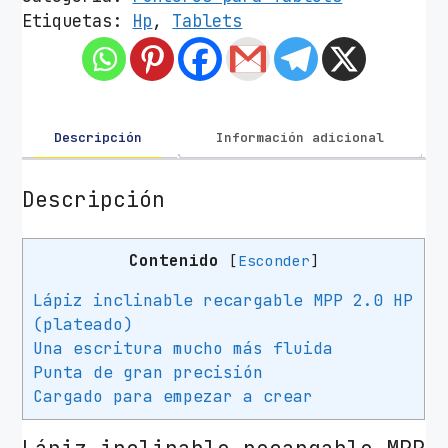
z
Etiquetas:
Hp
,
Tablets
E
l
e
c
t
Descripción
Información adicional
r
ó
Descripción
n
i
Contenido
[
Esconder
]
c
o
Lápiz inclinable recargable MPP 2.0 HP
H
(plateado)
P
Una escritura mucho más fluida
M
Punta de gran precisión
P
Cargado para empezar a crear
P
2