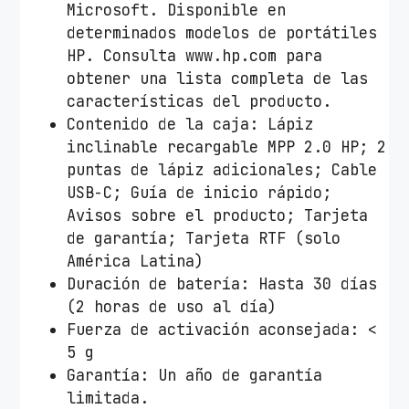
Microsoft. Disponible en
e
determinados modelos de portátiles
c
HP. Consulta www.hp.com para
i
obtener una lista completa de las
f
características del producto.
i
Contenido de la caja: Lápiz
c
inclinable recargable MPP 2.0 HP; 2
a
puntas de lápiz adicionales; Cable
c
USB-C; Guía de inicio rápido;
i
Avisos sobre el producto; Tarjeta
o
de garantía; Tarjeta RTF (solo
n
América Latina)
e
Duración de batería: Hasta 30 días
s
(2 horas de uso al día)
/
Fuerza de activación aconsejada: <
P
5 g
l
Garantía: Un año de garantía
a
limitada.
t