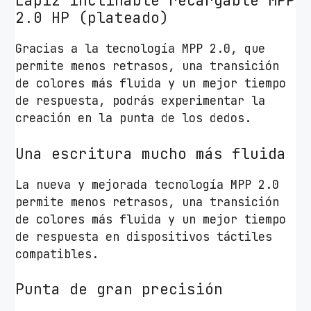
Lápiz inclinable recargable MPP
.
2.0 HP (plateado)
0
p
Gracias a la tecnología MPP 2.0, que
a
permite menos retrasos, una transición
r
de colores más fluida y un mejor tiempo
a
de respuesta, podrás experimentar la
H
creación en la punta de los dedos.
P
P
Una escritura mucho más fluida
o
La nueva y mejorada tecnología MPP 2.0
r
permite menos retrasos, una transición
t
de colores más fluida y un mejor tiempo
á
de respuesta en dispositivos táctiles
t
compatibles.
i
l
Punta de gran precisión
e
s