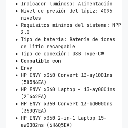
Indicador luminoso: Alimentación
a
Nivel de presión del lápiz: 4096
c
niveles
a
Requisitos mínimos del sistema: MPP
n
2.0
t
Tipo de batería: Batería de iones
i
de litio recargable
d
Tipo de conexión: USB Type-C®
a
Compatible con
d
Envy
HP ENVY x360 Convert 13-ay1001ns
(585N6EA)
HP ENVY x360 Laptop – 13-ay0001ns
(2T442EA)
HP ENVY x360 Convert 13-bd0000ns
(350Q7EA)
HP ENVY x360 2-in-1 Laptop 15-
ew0002ns (6H6Q5EA)