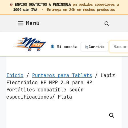
ENVÍOS GRATUITOS A PENÍNSULA
en pedidos superiores a
100€ sin IVA
· Entrega en 24h en muchos productos
Saltar
Menú
al
contenido
Mi cuenta
Carrito
Inicio
/
Punteros para Tablets
/ Lapiz
Electrónico HP MPP 2.0 para HP
Portátiles compatible según
especificaciones/ Plata