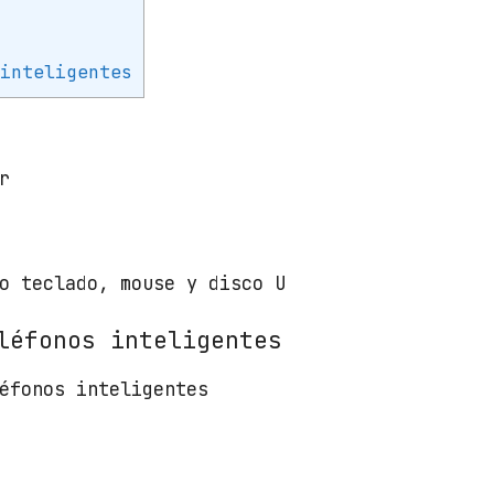
o
n
C
 inteligentes
H
M
B
D
r
/
4
x
o teclado, mouse y disco U
U
S
léfonos inteligentes
B
/
éfonos inteligentes
5
0
c
m