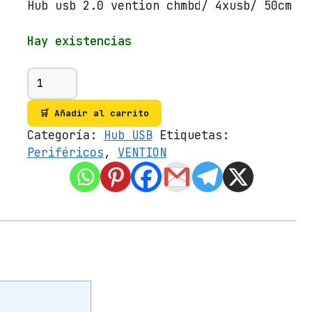
Hub usb 2.0 vention chmbd/ 4xusb/ 50cm
Hay existencias
H
u
b
🛒 Añadir al carrito
U
Categoría:
Hub USB
Etiquetas:
S
Periféricos
,
VENTION
B
2
.
0
V
e
n
t
i