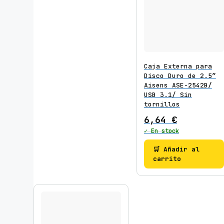
Caja Externa para
Disco Duro de 2.5″
Aisens ASE-2542B/
USB 3.1/ Sin
tornillos
6,64
€
✓ En stock
🛒 Añadir al
carrito