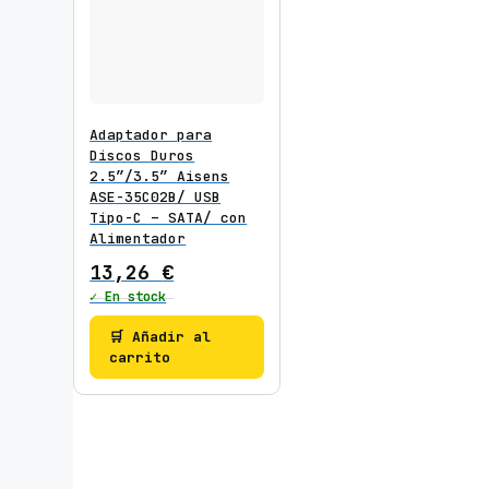
Adaptador para
Discos Duros
2.5″/3.5″ Aisens
ASE-35C02B/ USB
Tipo-C – SATA/ con
Alimentador
13,26
€
✓ En stock
🛒 Añadir al
carrito