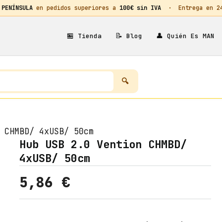
 PENÍNSULA
en pedidos superiores a
100€ sin IVA
· Entrega en 24h
🏪
📝
👤
Tienda
Blog
Quién Es MAN
 CHMBD/ 4xUSB/ 50cm
Hub USB 2.0 Vention CHMBD/
4xUSB/ 50cm
5,86
€