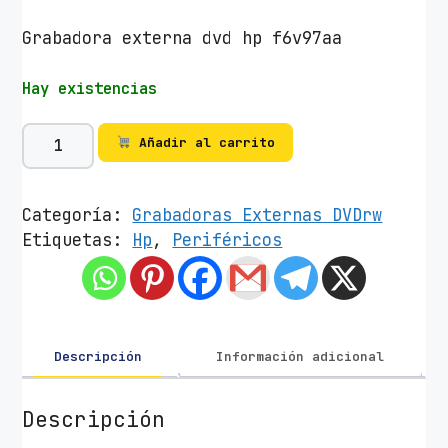
Grabadora externa dvd hp f6v97aa
Hay existencias
G
Añadir al carrito
r
a
b
Categoría:
Grabadoras Externas DVDrw
a
Etiquetas:
Hp
,
Periféricos
d
o
r
a
E
Descripción
Información adicional
x
t
Descripción
e