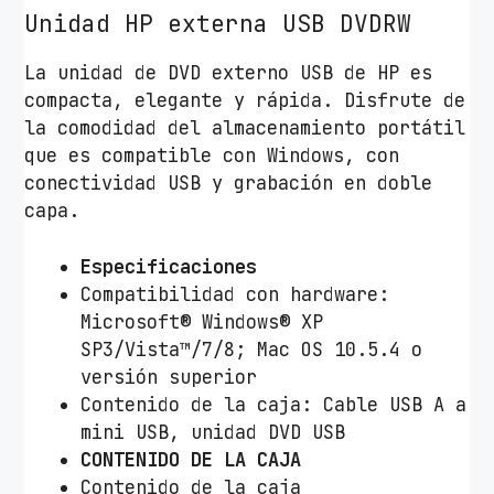
r
Unidad HP externa USB DVDRW
n
a
La unidad de DVD externo USB de HP es
D
compacta, elegante y rápida. Disfrute de
V
la comodidad del almacenamiento portátil
D
que es compatible con Windows, con
H
conectividad USB y grabación en doble
P
capa.
F
6
Especificaciones
V
Compatibilidad con hardware:
9
Microsoft® Windows® XP
7
SP3/Vista™/7/8; Mac OS 10.5.4 o
A
versión superior
A
Contenido de la caja: Cable USB A a
c
mini USB, unidad DVD USB
a
CONTENIDO DE LA CAJA
n
Contenido de la caja