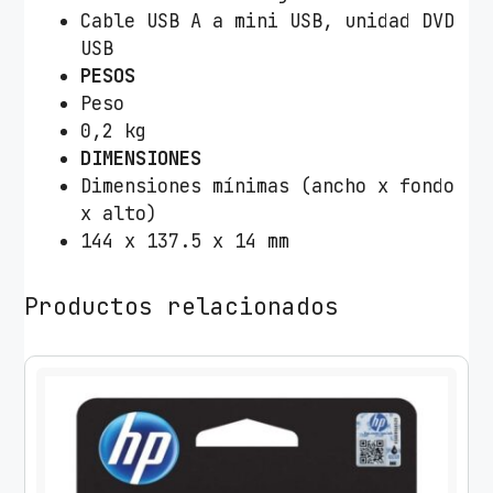
t
Cable USB A a mini USB, unidad DVD
i
USB
d
PESOS
a
Peso
d
0,2 kg
DIMENSIONES
Dimensiones mínimas (ancho x fondo
x alto)
144 x 137.5 x 14 mm
Productos relacionados