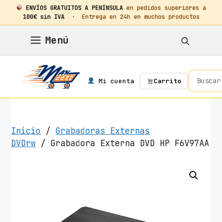
ENVÍOS GRATUITOS A PENÍNSULA
en pedidos superiores a
100€ sin IVA
· Entrega en 24h en muchos productos
Saltar
Menú
al
contenido
Mi cuenta
Carrito
Inicio
/
Grabadoras Externas
DVDrw
/ Grabadora Externa DVD HP F6V97AA