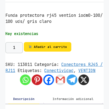
Funda protectora rj45 vention iodm0-100/
100 uds/ gris claro
Hay existencias
F
Añadir al carrito
u
n
d
SKU:
113011
Categoría:
Conectores RJ45 /
a
RJ11
Etiquetas:
Conectividad
,
VENTION
P
r
o
t
e
Descripción
Información adicional
c