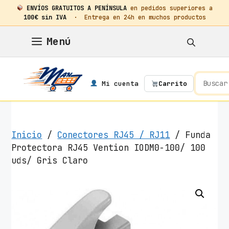
ENVÍOS GRATUITOS A PENÍNSULA
en pedidos superiores a
100€ sin IVA
· Entrega en 24h en muchos productos
Saltar
Menú
al
contenido
Mi cuenta
Carrito
Inicio
/
Conectores RJ45 / RJ11
/ Funda
Protectora RJ45 Vention IODM0-100/ 100
uds/ Gris Claro