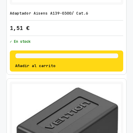
C
l
Adaptador Aisens A139-0300/ Cat.6
a
r
1,51
€
o
c
✓ En stock
a
n
t
Añadir al carrito
i
d
a
d