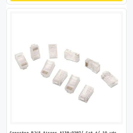
Conector RJ45 Aisens A139-0297/ Cat.6/ 10 uds