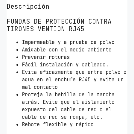
t
Descripción
o
r
FUNDAS DE PROTECCIÓN CONTRA
a
TIRONES VENTION RJ45
R
J
Impermeable y a prueba de polvo
4
Amigable con el medio ambiente
5
Prevenir roturas
V
Fácil instalación y cableado.
e
Evita eficazmente que entre polvo o
n
agua en el enchufe RJ45 y evita un
t
mal contacto
i
Proteja la hebilla de la marcha
o
atrás. Evite que el aislamiento
n
expuesto del cable de red o el
I
cable de red se rompa, etc.
O
Rebote flexible y rápido
D