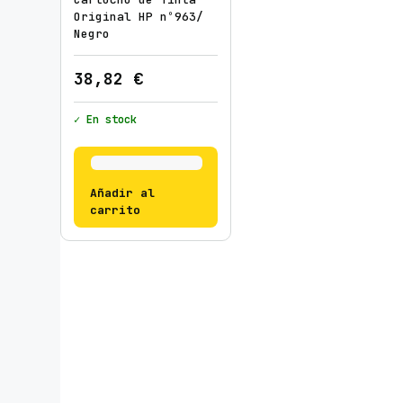
Original HP nº963/
Negro
38,82
€
✓ En stock
Añadir al
carrito