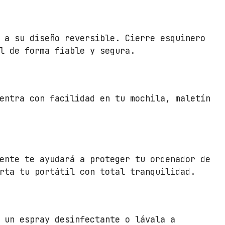
P
o
r
 a su diseño reversible. Cierre esquinero
t
l de forma fiable y segura.
á
t
i
l
entra con facilidad en tu mochila, maletín
e
s
h
a
s
ente te ayudará a proteger tu ordenador de
t
rta tu portátil con total tranquilidad.
a
1
4
.
 un espray desinfectante o lávala a