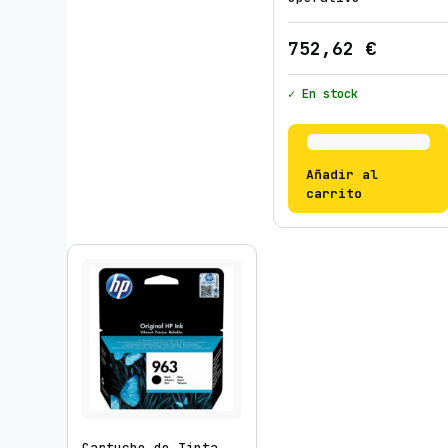
752,62
€
✓ En stock
Añadir al
carrito
Cartucho de Tinta