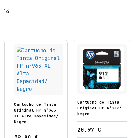
i
d
: 14
a
d
Cartucho de Tinta
Cartucho de Tinta
Original HP nº912/
Original HP nº963
Negro
XL Alta Capacidad/
Negro
20,97
€
59,80
€