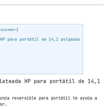
J
1
A
A
R
Esconder
]
e
v
 HP para portátil de 14,1 pulgadas
e
r
s
i
b
l
e
lateada HP para portátil de 14,1
p
a
r
unda reversible para portátil te ayuda a
a
or.