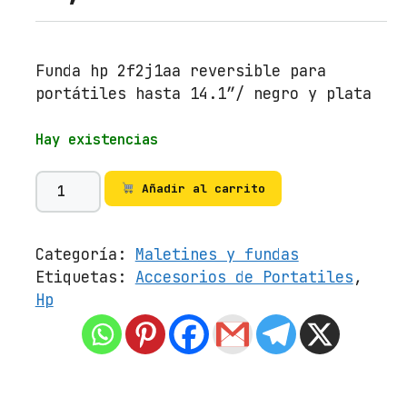
Funda hp 2f2j1aa reversible para
portátiles hasta 14.1″/ negro y plata
Hay existencias
F
Añadir al carrito
u
n
d
Categoría:
Maletines y fundas
a
Etiquetas:
Accesorios de Portatiles
,
H
Hp
P
2
F
2