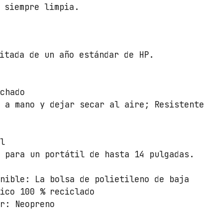
1
 siempre limpia.
"
/
N
e
itada de un año estándar de HP.
g
r
o
lchado
y
r a mano y dejar secar al aire; Resistente
P
l
a
il
t
a para un portátil de hasta 14 pulgadas.
a
c
enible: La bolsa de polietileno de baja
a
tico 100 % reciclado
n
or: Neopreno
t