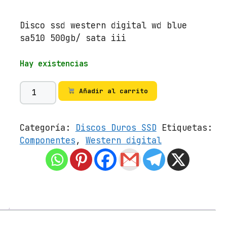
Disco ssd western digital wd blue
sa510 500gb/ sata iii
Hay existencias
D
Añadir al carrito
i
s
c
Categoría:
Discos Duros SSD
Etiquetas:
o
Componentes
,
Western digital
S
S
D
W
e
s
t