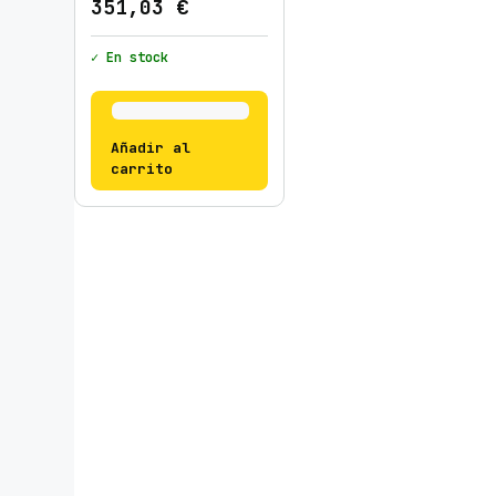
351,03
€
✓ En stock
Añadir al
carrito