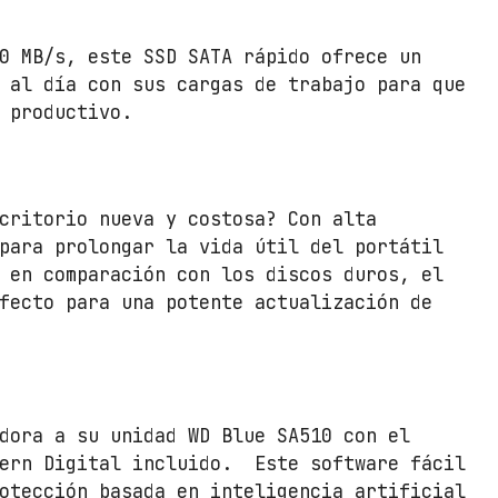
5
1
0 MB/s, este SSD SATA rápido ofrece un
0
 al día con sus cargas de trabajo para que
5
 productivo.
0
0
G
critorio nueva y costosa? Con alta
B
para prolongar la vida útil del portátil
/
 en comparación con los discos duros, el
S
fecto para una potente actualización de
A
T
A
I
I
dora a su unidad WD Blue SA510 con el
I
tern Digital incluido. Este software fácil
c
otección basada en inteligencia artificial