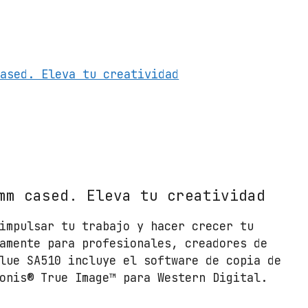
e
r
n
D
cased. Eleva tu creatividad
i
g
i
t
a
l
W
mm cased. Eleva tu creatividad
D
B
impulsar tu trabajo y hacer crecer tu
l
amente para profesionales, creadores de
u
lue SA510 incluye el software de copia de
e
onis® True Image™ para Western Digital.
S
A