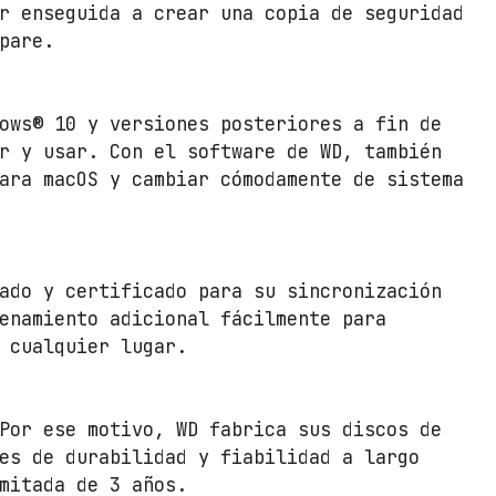
/
r enseguida a crear una copia de seguridad
U
pare.
S
B
3
ows® 10 y versiones posteriores a fin de
.
r y usar. Con el software de WD, también
0
ara macOS y cambiar cómodamente de sistema
c
a
n
t
ado y certificado para su sincronización
i
enamiento adicional fácilmente para
d
 cualquier lugar.
a
d
Por ese motivo, WD fabrica sus discos de
es de durabilidad y fiabilidad a largo
mitada de 3 años.