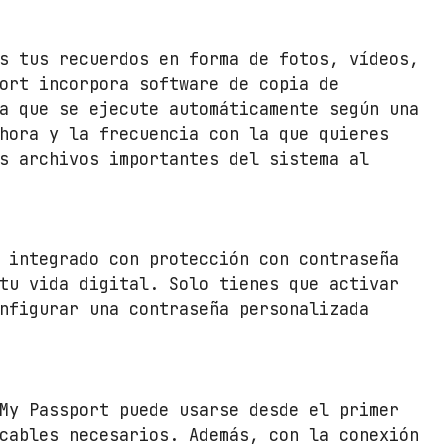
M
y
P
s tus recuerdos en forma de fotos, vídeos,
a
ort incorpora software de copia de
s
a que se ejecute automáticamente según una
s
hora y la frecuencia con la que quieres
p
s archivos importantes del sistema al
o
r
t
4
 integrado con protección con contraseña
T
tu vida digital. Solo tienes que activar
B
nfigurar una contraseña personalizada
/
2
.
5
My Passport puede usarse desde el primer
"
cables necesarios. Además, con la conexión