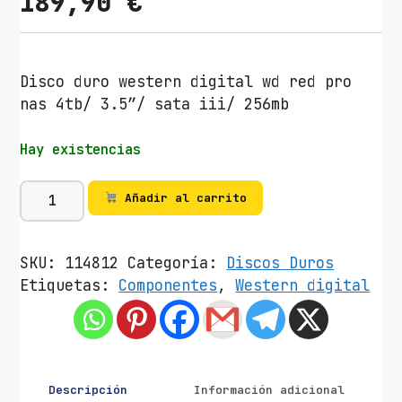
189,90
€
Disco duro western digital wd red pro
nas 4tb/ 3.5″/ sata iii/ 256mb
Hay existencias
D
Añadir al carrito
i
s
c
SKU:
114812
Categoría:
Discos Duros
o
Etiquetas:
Componentes
,
Western digital
D
u
r
o
W
Descripción
Información adicional