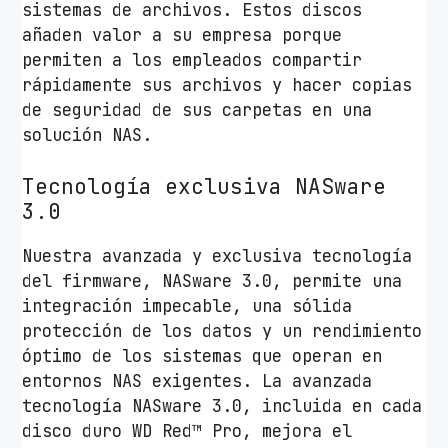
sistemas de archivos. Estos discos
A
añaden valor a su empresa porque
I
permiten a los empleados compartir
I
rápidamente sus archivos y hacer copias
I
de seguridad de sus carpetas en una
/
solución NAS.
2
5
Tecnología exclusiva NASware
6
3.0
M
B
Nuestra avanzada y exclusiva tecnología
c
del firmware, NASware 3.0, permite una
a
integración impecable, una sólida
n
protección de los datos y un rendimiento
t
óptimo de los sistemas que operan en
i
entornos NAS exigentes. La avanzada
d
tecnología NASware 3.0, incluida en cada
a
disco duro WD Red™ Pro, mejora el
d