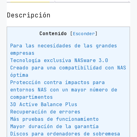
e
s
Descripción
t
e
Contenido
[
Esconder
]
r
n
Para las necesidades de las grandes
D
empresas
i
Tecnología exclusiva NASware 3.0
g
Creado para una compatibilidad con NAS
i
óptima
t
Protección contra impactos para
a
entornos NAS con un mayor número de
l
compartimentos
W
3D Active Balance Plus
D
Recuperación de errores
R
Más pruebas de funcionamiento
e
Mayor duración de la garantía
Discos para ordenadores de sobremesa
d