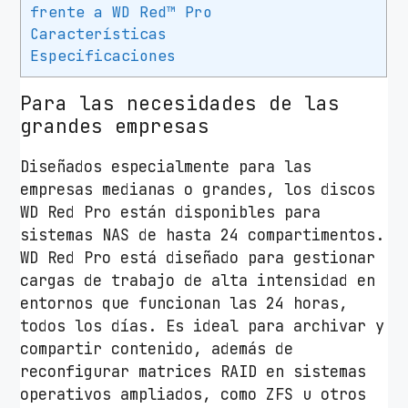
frente a WD Red™ Pro
P
Características
r
Especificaciones
o
N
Para las necesidades de las
A
grandes empresas
S
4
Diseñados especialmente para las
T
empresas medianas o grandes, los discos
B
WD Red Pro están disponibles para
/
sistemas NAS de hasta 24 compartimentos.
3
WD Red Pro está diseñado para gestionar
.
cargas de trabajo de alta intensidad en
5
entornos que funcionan las 24 horas,
"
todos los días. Es ideal para archivar y
/
compartir contenido, además de
S
reconfigurar matrices RAID en sistemas
A
operativos ampliados, como ZFS u otros
T