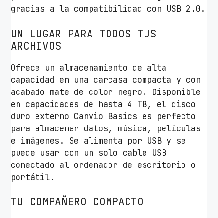
gracias a la compatibilidad con USB 2.0.
2
.
UN LUGAR PARA TODOS TUS
5
ARCHIVOS
"
/
Ofrece un almacenamiento de alta
U
capacidad en una carcasa compacta y con
S
acabado mate de color negro. Disponible
B
en capacidades de hasta 4 TB, el disco
3
duro externo Canvio Basics es perfecto
.
para almacenar datos, música, películas
2
e imágenes. Se alimenta por USB y se
c
puede usar con un solo cable USB
a
conectado al ordenador de escritorio o
n
portátil.
t
i
TU COMPAÑERO COMPACTO
d
a