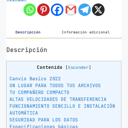
u
r
o
E
x
Descripción
Información adicional
t
e
Descripción
r
n
Contenido
[
Esconder
]
o
T
Canvio Basics 2022
o
UN LUGAR PARA TODOS TUS ARCHIVOS
s
TU COMPAÑERO COMPACTO
h
ALTAS VELOCIDADES DE TRANSFERENCIA
i
FUNCIONAMIENTO SENCILLO E INSTALACIÓN
b
AUTOMÁTICA
a
SEGURIDAD PARA LOS DATOS
2
Especificaciones básicas