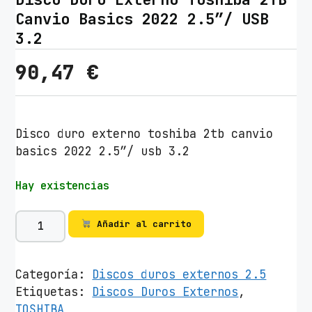
Canvio Basics 2022 2.5″/ USB
3.2
90,47
€
Disco duro externo toshiba 2tb canvio
basics 2022 2.5″/ usb 3.2
Hay existencias
D
Añadir al carrito
i
s
c
Categoría:
Discos duros externos 2.5
o
Etiquetas:
Discos Duros Externos
,
D
TOSHIBA