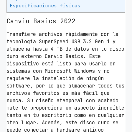
T
Especificaciones físicas
B
C
Canvio Basics 2022
a
Transfiere archivos rápidamente con la
n
tecnología SuperSpeed USB 3.2 Gen 1 y
v
almacena hasta 4 TB de datos en tu disco
i
duro externo Canvio Basics. Este
o
dispositivo está listo para usarlo en
B
sistemas con Microsoft Windows y no
a
requiere la instalación de ningún
s
software, por lo que almacenar todos tus
i
archivos favoritos es más fácil que
c
nunca. Su diseño atemporal con acabado
s
mate le proporciona un aspecto increíble
2
tanto en tu escritorio como en cualquier
0
otro lugar. Además, este disco duro se
2
puede conectar a hardware antiguo
2