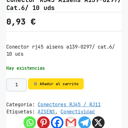
Cat.6/ 10 uds
0,93
€
Conector rj45 aisens a139-0297/ cat.6/
10 uds
Hay existencias
C
Añadir al carrito
o
n
e
Categoría:
Conectores RJ45 / RJ11
c
Etiquetas:
AISENS
,
Conectividad
t
o