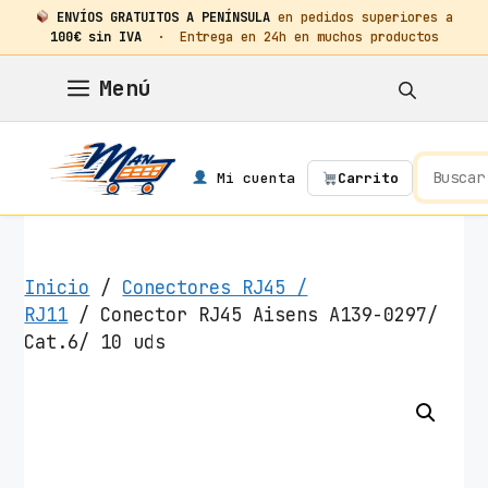
ENVÍOS GRATUITOS A PENÍNSULA
en pedidos superiores a
100€ sin IVA
· Entrega en 24h en muchos productos
Saltar
Menú
al
contenido
Mi cuenta
Carrito
Inicio
/
Conectores RJ45 /
RJ11
/ Conector RJ45 Aisens A139-0297/
Cat.6/ 10 uds