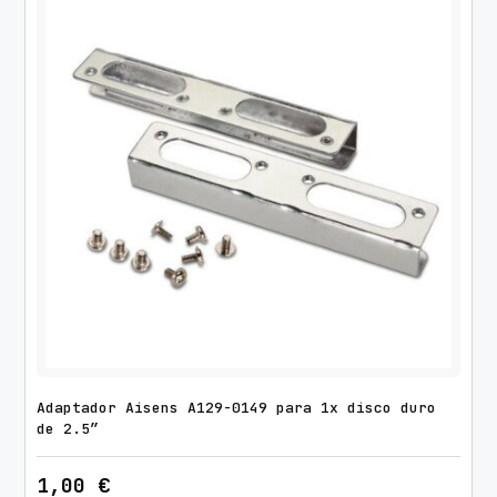
9
7
/
C
a
t
.
6
/
1
0
u
d
s
c
Adaptador Aisens A129-0149 para 1x disco duro
a
de 2.5″
n
1,00
€
t