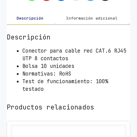
r
R
J
Descripción
Información adicional
4
5
Descripción
A
i
Conector para cable red CAT.6 RJ45
s
UTP 8 contactos
e
Bolsa 10 unidades
n
Normativas: RoHS
s
Test de funcionamiento: 100%
A
testado
1
3
Productos relacionados
9
-
0
2