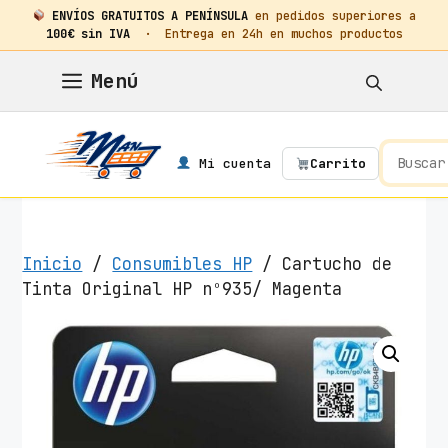
ENVÍOS GRATUITOS A PENÍNSULA
en pedidos superiores a
100€ sin IVA
· Entrega en 24h en muchos productos
Saltar
Menú
al
contenido
Mi cuenta
Carrito
Inicio
/
Consumibles HP
/ Cartucho de
Tinta Original HP nº935/ Magenta