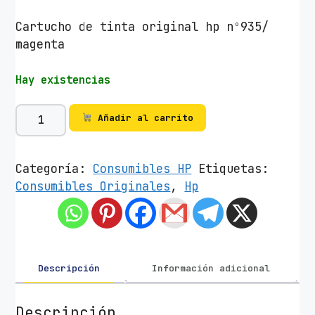
Cartucho de tinta original hp nº935/
magenta
Hay existencias
C
Añadir al carrito
a
r
t
Categoría:
Consumibles HP
Etiquetas:
u
Consumibles Originales
,
Hp
c
h
o
d
e
Descripción
Información adicional
T
i
Descripción