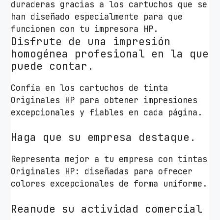
duraderas gracias a los cartuchos que se
/
han diseñado especialmente para que
M
funcionen con tu impresora HP.
a
Disfrute de una impresión
g
homogénea profesional en la que
e
puede contar.
n
t
Confía en los cartuchos de tinta
a
Originales HP para obtener impresiones
c
excepcionales y fiables en cada página.
a
n
Haga que su empresa destaque.
t
i
Representa mejor a tu empresa con tintas
d
Originales HP: diseñadas para ofrecer
a
colores excepcionales de forma uniforme.
d
Reanude su actividad comercial