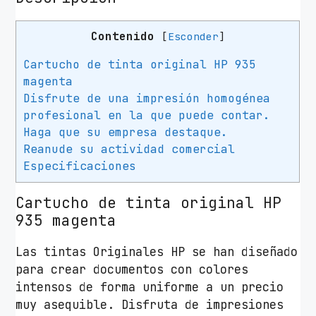
n
t
Contenido
[
Esconder
]
a
O
Cartucho de tinta original HP 935
r
magenta
i
Disfrute de una impresión homogénea
g
profesional en la que puede contar.
i
Haga que su empresa destaque.
n
Reanude su actividad comercial
Especificaciones
a
l
Cartucho de tinta original HP
H
935 magenta
P
n
Las tintas Originales HP se han diseñado
º
para crear documentos con colores
9
intensos de forma uniforme a un precio
3
muy asequible. Disfruta de impresiones
5