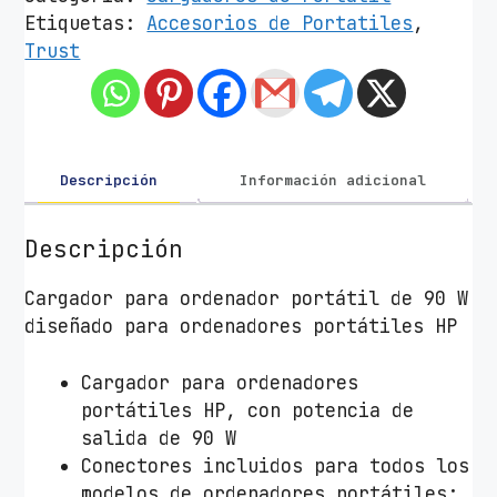
a
Etiquetas:
Accesorios de Portatiles
,
d
Trust
o
r
d
e
P
Descripción
Información adicional
o
r
Descripción
t
á
Cargador para ordenador portátil de 90 W
t
diseñado para ordenadores portátiles HP
i
l
Cargador para ordenadores
T
portátiles HP, con potencia de
r
salida de 90 W
u
Conectores incluidos para todos los
s
modelos de ordenadores portátiles;