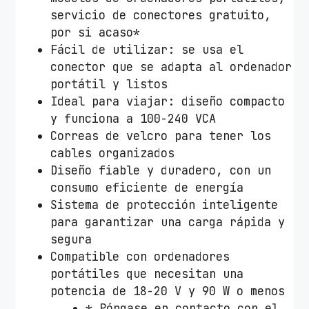
t
servicio de conectores gratuito,
M
por si acaso*
A
Fácil de utilizar: se usa el
X
conector que se adapta al ordenador
O
portátil y listos
P
Ideal para viajar: diseño compacto
a
y funciona a 100-240 VCA
r
Correas de velcro para tener los
a
cables organizados
H
Diseño fiable y duradero, con un
P
consumo eficiente de energía
/
Sistema de protección inteligente
9
para garantizar una carga rápida y
0
segura
W
Compatible con ordenadores
/
portátiles que necesitan una
A
potencia de 18-20 V y 90 W o menos
u
* Póngase en contacto con el