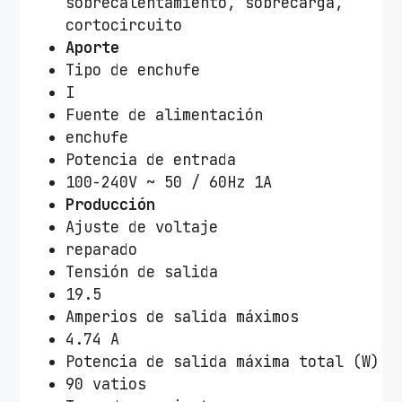
sobrecalentamiento, sobrecarga,
n
cortocircuito
t
Aporte
i
Tipo de enchufe
d
I
a
Fuente de alimentación
d
enchufe
Potencia de entrada
100-240V ~ 50 / 60Hz 1A
Producción
Ajuste de voltaje
reparado
Tensión de salida
19.5
Amperios de salida máximos
4.74 A
Potencia de salida máxima total (W)
90 vatios