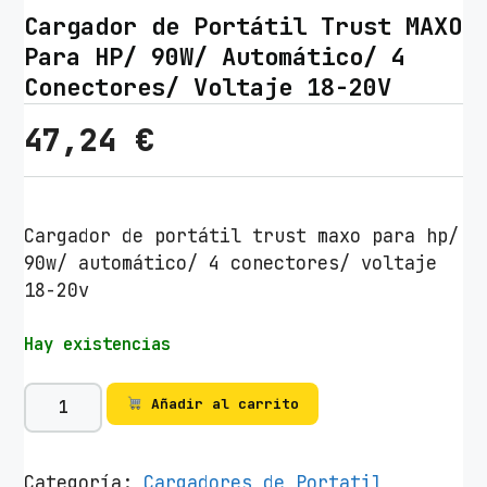
Cargador de Portátil Trust MAXO
Para HP/ 90W/ Automático/ 4
Conectores/ Voltaje 18-20V
47,24
€
Cargador de portátil trust maxo para hp/
90w/ automático/ 4 conectores/ voltaje
18-20v
Hay existencias
C
Añadir al carrito
a
r
g
Categoría:
Cargadores de Portatil