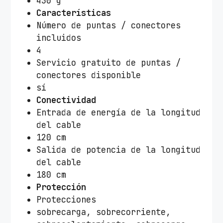
430 g
e
Características
s
Número de puntas / conectores
/
incluidos
V
4
o
Servicio gratuito de puntas /
l
conectores disponible
t
sí
a
Conectividad
j
Entrada de energía de la longitud
e
del cable
1
120 cm
8
Salida de potencia de la longitud
-
del cable
2
180 cm
0
Protección
V
Protecciones
c
sobrecarga, sobrecorriente,
a