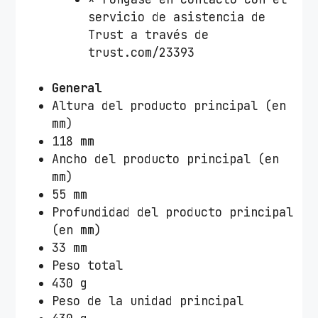
t
servicio de asistencia de
o
Trust a través de
m
trust.com/23393
á
t
General
i
Altura del producto principal (en
c
mm)
o
118 mm
/
Ancho del producto principal (en
4
mm)
C
55 mm
o
Profundidad del producto principal
n
(en mm)
e
33 mm
c
Peso total
t
430 g
o
Peso de la unidad principal
r