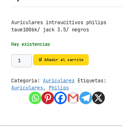
Auriculares intrauditivos philips
taue100bk/ jack 3.5/ negros
Hay existencias
A
🛒 Añadir al carrito
u
r
i
Categoría:
Auriculares
Etiquetas:
c
Auriculares
,
Philips
u
l
a
r
e