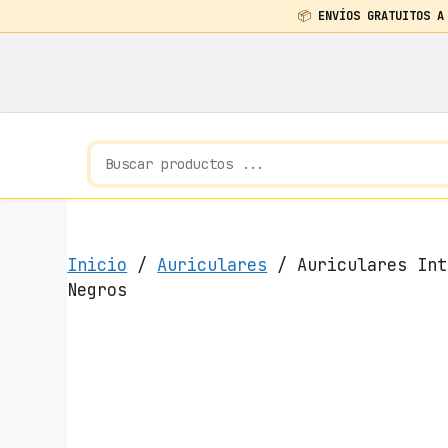
📦
ENVÍOS GRATUITOS A
Saltar
al
contenido
Inicio
/
Auriculares
/ Auriculares Int
Negros