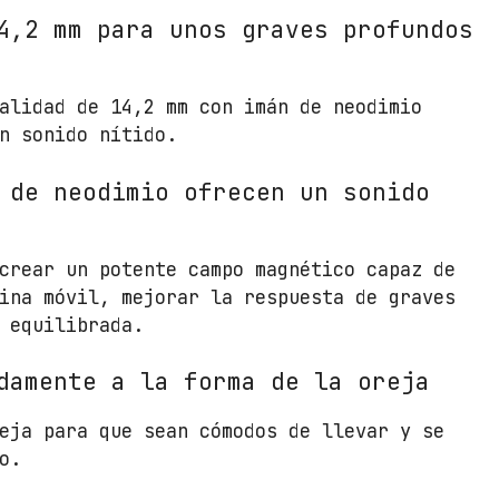
i
4,2 mm para unos graves profundos
p
s
T
alidad de 14,2 mm con imán de neodimio
A
n sonido nítido.
U
E
 de neodimio ofrecen un sonido
1
0
0
crear un potente campo magnético capaz de
B
ina móvil, mejorar la respuesta de graves
K
 equilibrada.
/
J
damente a la forma de la oreja
a
c
eja para que sean cómodos de llevar y se
k
o.
3