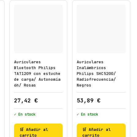
Auriculares
Auriculares
Bluetooth Philips
Inalámbricos
TAT1209 con estuche
Philips SHC5200/
de carga/ Autonomía
Radiofrecuencia/
6h/ Rosas
Negros
27,42
€
53,89
€
✓ En stock
✓ En stock
🛒 Añadir al
🛒 Añadir al
carrito
carrito