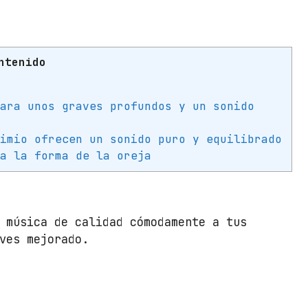
s
I
n
t
ntenido
r
a
u
para unos graves profundos y un sonido
d
i
dimio ofrecen un sonido puro y equilibrado
t
 a la forma de la oreja
i
v
o
 música de calidad cómodamente a tus
s
ves mejorado.
P
h
i
l